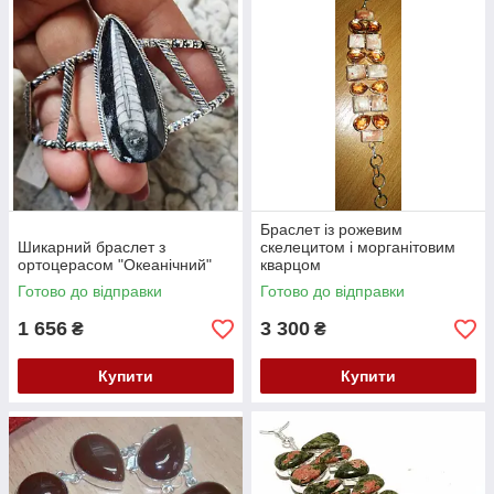
Браслет із рожевим
Шикарний браслет з
скелецитом і морганітовим
ортоцерасом "Океанічний"
кварцом
Готово до відправки
Готово до відправки
1 656
3 300
₴
₴
Купити
Купити