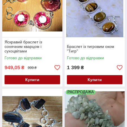
Яскравий браслет із
сонячним кварцом і
Браслет із тигровим оком
сухоцвітами
"Тигр"
Готово до відправки
Готово до відправки
949,05
1 399
₴
₴
999 ₴
Купити
Купити
РАСПРОДАЖА