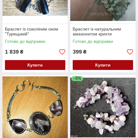
Браслет із соколіним оком
Браслет із натуральним
"Турецький"
амазонитом крихти
Готово до відправки
Готово до відправки
1 839
399
₴
₴
Купити
Купити
–5%