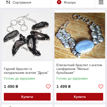
Сортування
0
Фільтри
Елегантний браслет з агатом
Гарний браслет із
сапфірином "Мильні
натуральним агатом "Друза"
бульбашки"
Готово до відправки
Готово до відправки
1 490
1 499
₴
₴
Купити
Купити