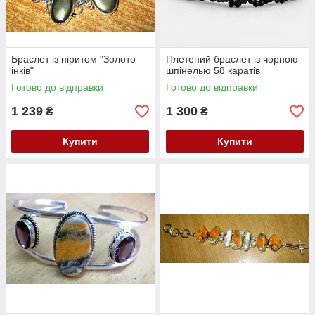
Браслет із піритом "Золото
Плетений браслет із чорною
інків"
шпінелью 58 каратів
Готово до відправки
Готово до відправки
1 239
1 300
₴
₴
Купити
Купити