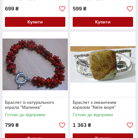
699
599
₴
₴
Купити
Купити
Браслет із натурального
Браслет з океанічним
корала "Малинка"
коралом "Квіти моря"
Готово до відправки
Готово до відправки
799
1 363
₴
₴