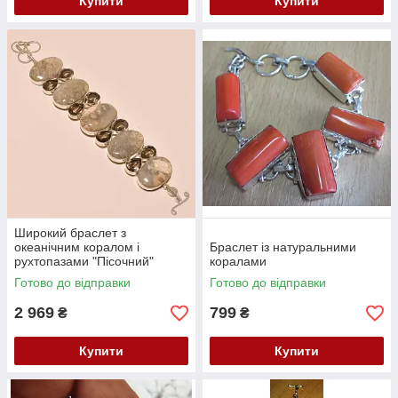
Купити
Купити
Широкий браслет з
океанічним коралом і
Браслет із натуральними
рухтопазами "Пісочний"
коралами
Готово до відправки
Готово до відправки
2 969
799
₴
₴
Купити
Купити