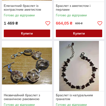
Елегантний браслет із
Браслет з аметистом і
контрастним аметистом
перлами
Готово до відправки
Готово до відправки
1 469
664,05
₴
₴
699 ₴
Купити
Купити
Незвичайний браслет з
Браслет із натуральним
океанічною раковиною
гранатом
Готово до відправки
Готово до відправки