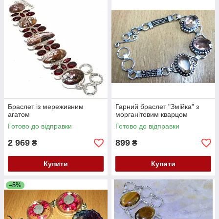
Браслет із мереживним
Гарний браслет "Змійка" з
агатом
морганітовим кварцом
Готово до відправки
Готово до відправки
2 969
899
₴
₴
Купити
Купити
–5%