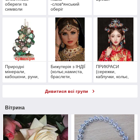
обереги та
-слов*янський
символи
оберіг
Природні
Бижутерія з ІНДІЇ
ПРИКРАСИ
мінерали,
(кольє,намиста,
(сережки,
кабошони, руни,
браслети,
каблучки, кольє,
чотки, маятники,
сережки, каблучки,
браслети)
кулі, піраміди,
кулони, підвіси,
Дивитися всі групи
грошові талісмани
запонки) )
Вітрина