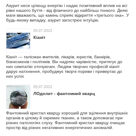
Азурит несе цілющу енергію і надає позитивний вплив на всі
рівні нашого буття - від фізичного до найбільш тонкого. Деякі
маги вважають, що камінь сприяє відкриття «третього ока». У
будь-якому випадку, азурит загострює інтуїцію.
05.07.2022
Кіаніт
Кіаніт — талісман вчителів, лікарів, юристів, банкірів,
бізнесменів і політиків. Він наділяє чарівністю, притягує до
них симпатію оточуючих. Людям творчих професій кіаніт
дарує натхнення, пробуджує творчі пориви і привертає до
них успіх
05.07.2022
ЛОдолит - фантомний кварц
Фантомний кристал кварцу хороший для зцілення внутрішніх
органів в цілому й окремих тканин, а також допомагає при
різних патологіях слуху. Фантомний кристал кварцу очищає
простір від різних негативних енергетичних аномалій.