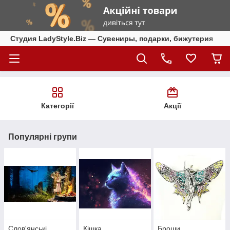
Студия LadyStyle.Biz — Сувениры, подарки, бижутерия
Категорії
Акції
Популярні групи
Слов'янські
Кішка
Броши