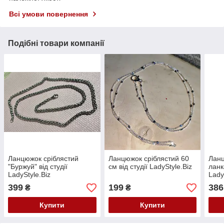
Всі умови повернення
Подібні товари компанії
Ланцюжок сріблястий
Ланцюжок сріблястий 60
Ланц
"Буржуй" від студії
см від студії LadyStyle.Biz
ланк
LadyStyle.Biz
Lady
399
199
386
₴
₴
Купити
Купити