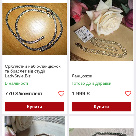
Сріблястий набір-ланцюжок
та браслет від студії
LadyStyle.Biz
Ланцюжок
В наявності
Готово до відправки
770
1 999
₴/комплект
₴
Купити
Купити