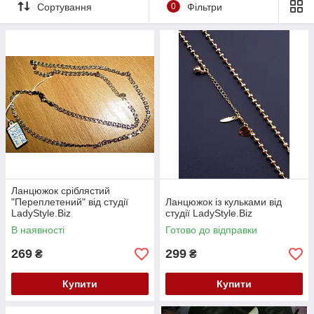
Сортування
0
Фільтри
www.LadyStyle.biz
Ланцюжок сріблястий
"Переплетений" від студії
Ланцюжок із кульками від
LadyStyle.Biz
студії LadyStyle.Biz
В наявності
Готово до відправки
269
299
₴
₴
Купити
Купити