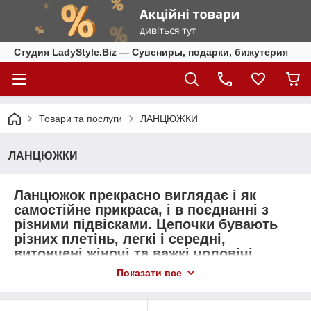
Студия LadyStyle.Biz — Сувениры, подарки, бижутерия
Товари та послуги
ЛАНЦЮЖКИ
ЛАНЦЮЖКИ
Ланцюжок
прекрасно виглядає і як
самостійне прикраса, і в поєднанні з
різними підвісками. Ц
епочки бувають
різних плетінь
, легкі і середні,
витончені жіночі та важкі чоловічі
ланцюжка, оригінальні ланцюга-кольє і
Показати все
класичні ланцюжка під будь підвіски.
КАТАЛОГ ПРОДУКЦІЇ НА САЙТІ