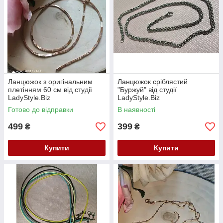
Ланцюжок з оригінальним
Ланцюжок сріблястий
плетінням 60 см від студії
"Буржуй" від студії
LadyStyle.Biz
LadyStyle.Biz
Готово до відправки
В наявності
499
399
₴
₴
Купити
Купити