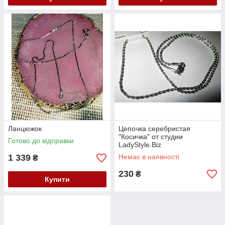
Ланцюжок
Цепочка серебристая
"Косичка" от студии
Готово до відправки
LadyStyle.Biz
1 339
Немає в наявності
₴
230
₴
Купити