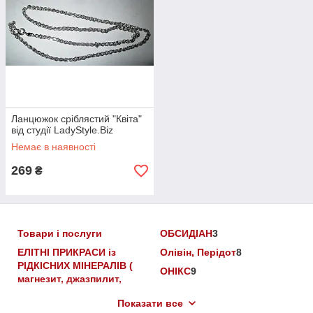
Ланцюжок сріблястий "Квіта"
від студії LadyStyle.Biz
Немає в наявності
269
₴
Товари і послуги
ОБСИДІАН
3
ЕЛІТНІ ПРИКРАСИ із
Олівін, Перідот
8
РІДКІСНИХ МІНЕРАЛІВ (
ОНІКС
9
магнезит, джазпилит,
ОПАЛ
9
бенитоит, варисцит,
Показати все
родусит, фуксит)
13
ПІРИТ
6