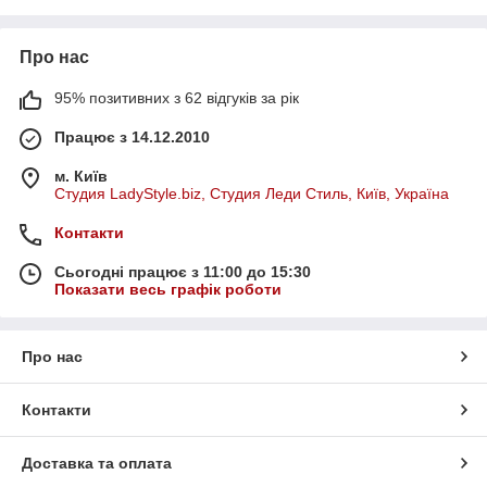
СТАТУЕТКИ, ФІГУРКИ,
ПРЕНИТ
9
ФОТОРАМКИ, масажери,
ПЕРЛАМУТР, ГАЛИОТИС
82
Про нас
БРЕЛОКИ, Сувеніри
31
РАУХТОПАЗ
11
Кристали, мінерали, кулі,
95% позитивних з 62 відгуків за рік
обеліски
16
Родохрозит
1
Працює з 14.12.2010
АГАТ
70
РОЖЕВИЙ КВАРЦ
30
АВАНТЮРИН
20
РОДОНІТ
9
м. Київ
Студия LadyStyle.biz, Студия Леди Стиль, Київ, Україна
АКВАМАРИН
8
Рубін - камінь королів
23
АМЕТИСТ
58
Сапфир -небесний
Контакти
камінь
48
АМАЗОНІТ
3
Сьогодні працює з 11:00 до 15:30
САМОЦВІТИ
5
АМОНІТ - талісман і
Показати весь графік роботи
амулет
3
Серафинит (клинохлор)
6
Апатит
3
СЕРДОЛІК
45
Про нас
БІЖУТЕРІЯ, КРИСТАЛИ
72
СОКОЛИНЕ ОКО
8
БРАСЛЕТИ, НАБОРИ
Танзаніт - символ кохання і
Контакти
УНІСЕКС
32
розкоші
6
БІРЮЗА
46
ТОПАЗ - найгарніший з
Доставка та оплата
ювелірних каменів
22
Бронзіт, бронзіт з