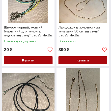
Шнурок чорний, жовтий,
Ланцюжок із золотистими
блакитний для кулонів,
кульками 50 см від студії
підвісів від студії LadyStyle.Biz
LadyStyle.Biz
Готово до відправки
В наявності
20
390
₴
₴
Купити
Купити