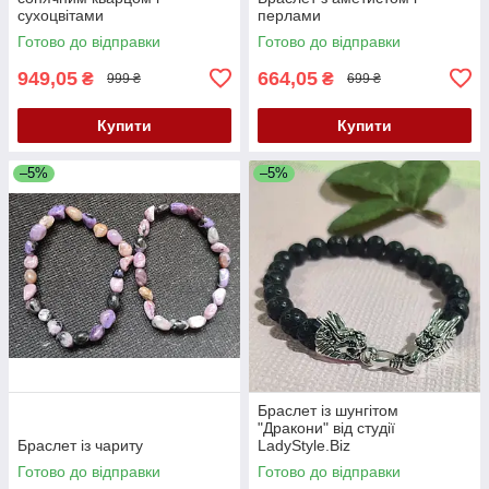
сухоцвітами
перлами
Готово до відправки
Готово до відправки
949,05
664,05
₴
₴
999 ₴
699 ₴
Купити
Купити
–5%
–5%
Браслет із шунгітом
"Дракони" від студії
Браслет із чариту
LadyStyle.Biz
Готово до відправки
Готово до відправки