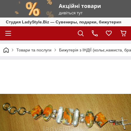
Студия LadyStyle.Biz — Сувениры, подарки, бижутерия
Товари та послуги
Бижутерія з ІНДІЇ (кольє,намиста, бра