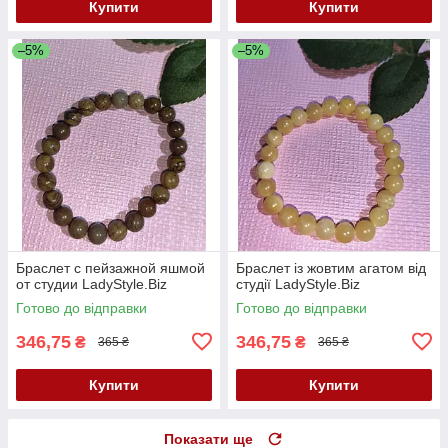
Купити
Купити
–5%
–5%
Браслет с пейзажной яшмой
Браслет із жовтим агатом від
от студии LadyStyle.Biz
студії LadyStyle.Biz
Готово до відправки
Готово до відправки
346,75
346,75
₴
₴
365 ₴
365 ₴
Купити
Купити
Показати ще