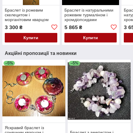
Браслет із рожевим
Браслет із натуральними
Брас
скелецитом і
рожевим турмаліном і
нат
морганітовим кварцом
хромдіопсидами
хро
3 300
5 865
3 6
₴
₴
Купити
Купити
Акційні пропозиції та новинки
–5%
–5%
Яскравий браслет із
сонячним кварцом і
Браслет з аметистом і