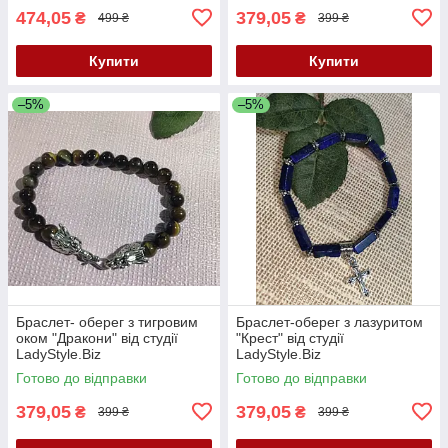
474,05
379,05
₴
₴
499 ₴
399 ₴
Купити
Купити
–5%
–5%
Браслет- оберег з тигровим
Браслет-оберег з лазуритом
оком "Дракони" від студії
"Крест" від студії
LadyStyle.Biz
LadyStyle.Biz
Готово до відправки
Готово до відправки
379,05
379,05
₴
₴
399 ₴
399 ₴