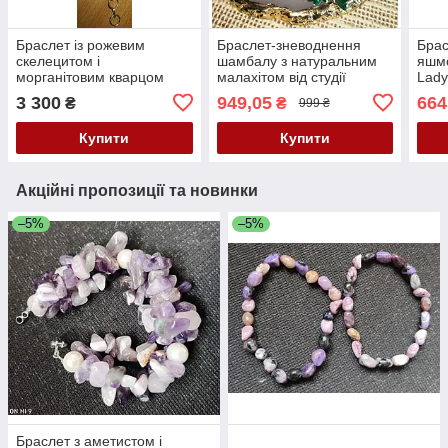
Браслет із рожевим
Браслет-зневоднення
Брас
скелецитом і
шамбалу з натуральним
яшмо
морганітовим кварцом
малахітом від студії
Lady
LadyStyle.Biz
3 300
949,05
664
₴
₴
999 ₴
Купити
Купити
Акційні пропозиції та новинки
–5%
–5%
Браслет з аметистом і