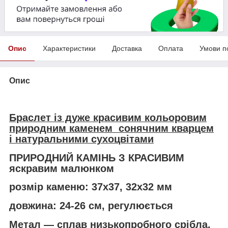
Опис
Характеристики
Доставка
Оплата
Умови п
Опис
Браслет із дуже красивим кольоровим
природним каменем
сонячним кварцем
і натуральними сухоцвітами
ПРИРОДНИЙ КАМІНЬ З КРАСИВИМ
яскравим малюнком
розмір каменю: 37х37, 32х32 мм
довжина: 24-26 см, регулюється
Метал — сплав низькопробного срібла,