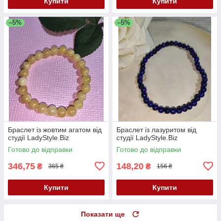
Купити
Купити
–5%
–5%
Браслет із жовтим агатом від
Браслет із лазуритом від
студії LadyStyle.Biz
студії LadyStyle.Biz
Готово до відправки
Готово до відправки
346,75
148,20
₴
₴
365 ₴
156 ₴
Купити
Купити
Показати ще