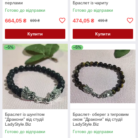
перлами
Браслет із чариту
Готово до відправки
Готово до відправки
664,05
474,05
₴
₴
699 ₴
499 ₴
Купити
Купити
–5%
–5%
Браслет із шунгітом
Браслет- оберег з тигровим
"Дракони" від студії
оком "Дракони" від студії
LadyStyle.Biz
LadyStyle.Biz
Готово до відправки
Готово до відправки