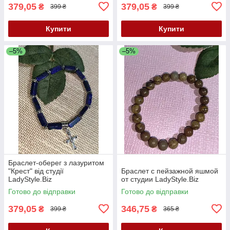
379,05
379,05
₴
₴
399 ₴
399 ₴
Купити
Купити
–5%
–5%
Браслет-оберег з лазуритом
"Крест" від студії
Браслет с пейзажной яшмой
LadyStyle.Biz
от студии LadyStyle.Biz
Готово до відправки
Готово до відправки
379,05
346,75
₴
₴
399 ₴
365 ₴