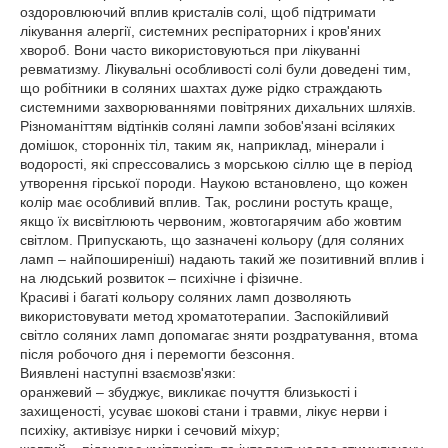
оздоровлюючий вплив кристалів солі, щоб підтримати
лікування алергії, системних респіраторних і кров'яних
хвороб. Вони часто використовуються при лікуванні
ревматизму. Лікувальні особливості солі були доведені тим,
що робітники в соляних шахтах дуже рідко страждають
системними захворюваннями повітряних дихальних шляхів.
Різноманіттям відтінків соляні лампи зобов'язані всіляких
домішок, сторонніх тіл, таким як, наприклад, мінерали і
водорості, які спрессовались з морською сіллю ще в період
утворення гірської породи. Наукою встановлено, що кожен
колір має особливий вплив. Так, рослини ростуть краще,
якщо їх висвітлюють червоним, жовтогарячим або жовтим
світлом. Припускають, що зазначені кольору (для соляних
ламп – найпоширеніші) надають такий же позитивний вплив і
на людський розвиток – психічне і фізичне.
Красиві і багаті кольору соляних ламп дозволяють
використовувати метод хроматотерапии. Заспокійливий
світло соляних ламп допомагає зняти роздратування, втома
після робочого дня і перемогти безсоння.
Виявлені наступні взаємозв'язки:
оранжевий – збуджує, викликає почуття близькості і
захищеності, усуває шокові стани і травми, лікує нерви і
психіку, активізує нирки і сечовий міхур;