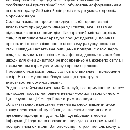
особливостей кристалічної солі, обумовлених формуванням
цього мінералу 250 мільйонів років тому в умовах древніх
морських лагун.
Соляна лампа не просто поєднує в собі терапевтичні
властивості природного мінералу і світла, але і взаємно
підсилює чиниться ними дію. Електричний світло нагріває
сіль, під впливом температури процес гідратації починає
протікати інтенсивніше, що, в кінцевому рахунку, означає
більш швидке і ефективне очищення повітря. У свою чергу
сіль, яка служить своєрідним плафоном, дозволять нам без
шкоди для очей дивитися безпосередньо на джерело світла і
таким чином отримувати масу хороших вражень.
Пробиваючись крізь товщу солі світло виявляє її природний
колір. На цьому ефекті базується ще одна група
властивостей соляної лампи.
Згідно з китайським вченням Фен-шуй, все приміщення та все
природне простір наповнені невидимою життєвою силою –
Ци. Існування цієї енергії вже отримало наукове
обгрунтування: німецьким ученим вдалося відкрити дуже
тонку електромагнітну вібрацію, по своїм властивостям
ідеально підходить під опис Ци. Ця вібрація є носієм
інформації і здатна вловлювати і передавати сприятливі і
несприятливі сигнали. Занепокоєння, страх, печаль можуть