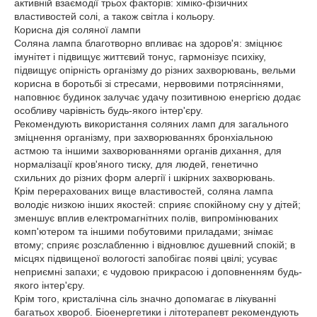
активній взаємодії трьох факторів: хіміко-фізичних
властивостей солі, а також світла і кольору.
Корисна дія соляної лампи
Соляна лампа благотворно впливає на здоров'я: зміцнює
імунітет і підвищує життєвий тонус, гармонізує психіку,
підвищує опірність організму до різних захворювань, вельми
корисна в боротьбі зі стресами, нервовими потрясіннями,
наповнює будинок залучає удачу позитивною енергією додає
особливу чарівність будь-якого інтер'єру.
Рекомендують використання соляних ламп для загального
зміцнення організму, при захворюваннях бронхіальною
астмою та іншими захворюваннями органів дихання, для
нормалізації кров'яного тиску, для людей, генетично
схильних до різних форм алергії і шкірних захворювань.
Крім перерахованих вище властивостей, соляна лампа
володіє низкою інших якостей: сприяє спокійному сну у дітей;
зменшує вплив електромагнітних полів, випромінюваних
комп'ютером та іншими побутовими приладами; знімає
втому; сприяє розслабленню і відновлює душевний спокій; в
місцях підвищеної вологості запобігає появі цвілі; усуває
неприємні запахи; є чудовою прикрасою і доповненням будь-
якого інтер'єру.
Крім того, кристалічна сіль значно допомагає в лікуванні
багатьох хвороб. Біоенергетики і літотерапевт рекомендують