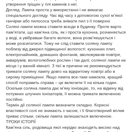
утворення тріщин у тілі каменів з неї.
Догляд. Лампа проста у використанні і не вимагає
спеціального догляду. Час від часу з допомогою сухої м'якої
ганчірки або пилососа треба знімати пил з її поверхні.
Соляні лампи можна ставити всюди в будинку. Проте варто
пам'ятати, що кам'яна сіль, як і проста кухонна, розчиняється
у воді, а увібравши багато вологи, вона розм'якшується і
може розсипатися. Тому не слід ставити соляну лампу
поблизу від джерел підвищеної вологості: кухонних плит,
електрочайників, домашніх фонтанів, зволожувачів повітря,
акваріумів, вологолюбних рослин і так далі; соляної лампи не
місце і у ванній кімнаті. З тієї ж причини не рекомендується
тримати соляну лампу довго на відкритому повітрі або в
сирому приміщенні. Якщо лампа все-таки намокла, кращий
спосіб поправить справа – це включити її на кілька годин.
Оскільки соляна лампа дає м'яку іонізацію, то, на відміну від
потужних штучних іонізаторів, її можна тримати включеною
постійно.
Термін дії соляної лампи визначити складно. Корисні
властивості солі не зникають з часом, і її благотворний вплив
триває стільки, скільки лампа залишається включеною.
ТРОХИ ІСТОРІЇ
Кам'яна сіль, родовища якої нерідко знаходять високо над