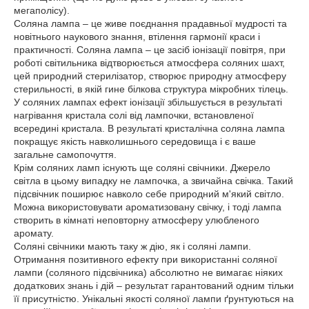
мегаполісу).
Соляна лампа – це живе поєднання прадавньої мудрості та
новітнього наукового знання, втілення гармонії краси і
практичності. Соляна лампа – це засіб іонізації повітря, при
роботі світильника відтворюється атмосфера соляних шахт,
цей природний стерилізатор, створює природну атмосферу
стерильності, в якій гине білкова структура мікробних тілець.
У соляних лампах ефект іонізації збільшується в результаті
нагрівання кристала солі від лампочки, встановленої
всередині кристала. В результаті кристалічна соляна лампа
покращує якість навколишнього середовища і є ваше
загальне самопочуття.
Крім соляних ламп існують ще соляні свічники. Джерело
світла в цьому випадку не лампочка, а звичайна свічка. Такий
підсвічник поширює навколо себе природний м'який світло.
Можна використовувати ароматизовану свічку, і тоді лампа
створить в кімнаті неповторну атмосферу улюбленого
аромату.
Соляні свічники мають таку ж дію, як і соляні лампи.
Отримання позитивного ефекту при використанні соляної
лампи (соляного підсвічника) абсолютно не вимагає ніяких
додаткових знань і дій – результат гарантований одним тільки
її присутністю. Унікальні якості соляної лампи ґрунтуються на