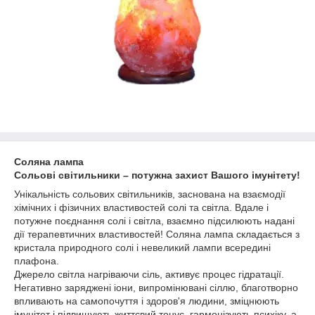
Соляна лампа
Сольові світильники – потужна захист Вашого імунітету!
Унікальність сольових світильників, заснована на взаємодії
хімічних і фізичних властивостей солі та світла. Вдале і
потужне поєднання солі і світла, взаємно підсилюють надані
дії терапевтичних властивостей! Соляна лампа складається з
кристала природного солі і невеликий лампи всередині
плафона.
Джерело світла нагріваючи сіль, активує процес гідратації.
Негативно заряджені іони, випромінювані сіллю, благотворно
впливають на самопочуття і здоров'я людини, зміцнюють
імунітет і підвищують життєвий тонус, гармонізують психіку, а