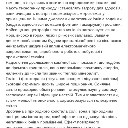
тим, що, зв'язуючись з позитивно зарядженими іонами, які
мають техногенну природу і становлять загрозу для здоров'я,
вони очищають повітря і нормалізують мікроклімат у
приміщеннях. Іншими джерелами негативних іонів є водойми
(сюди ж відносяться домашні фонтани і акваріуми) і рослини.
Найвища концентрація негативних іонів наголошується на
морі, високо в горах, лісах і річкових заплавах. Завдяки
деяким особливостям будови кристалічної решітки сіль також
нейтралізує шкідливий вплив електромагнітного
випромінювання, виробленого роботою побутової і
промислової техніки.
Радіологічні дослідження кам'яної солі показали, що подібно
до гірського кришталю, вона випромінює позитивну енергію,
належить до числа так званих "теплих мінералів".
Геліо - і фототерапія (лікування сонцем і лікування світлом)
сьогодні отримали досить широке поширення. Сонячне
світло прискорює обмін речовин, стимулює імунну систему,
заспокоює нерви і підвищує настрій. Тими ж властивостями,
тільки меншої інтенсивності, характеризується і електричне
світло.
Зроблена з природного кристала солі, вона є природним
повітряним іонізатором, який ефективно підвищує кількість
негативних іонів у приміщенні. Ефект повітряного
ионизирования породжується з фізичних і хімічних