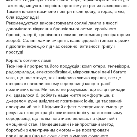
також підвищують опірність організму до різних захворювань!
Такими іонами насичене повітря після дощу, в горах, в лісі,
біля водоспадів!
Рекомендується використовувати соляні лампи в якості
допоміжного лікування бронхіальної астми, хронічного
бронхіт, алергії, хронічного нежитю, системних респіраторних
хвороб. Соляні лампи зміцнять ваше здоров'я і знизять ризик
підхопити інфекцію під час сезонної активності грипу і
простуд!
Користь соляних ламп
Технічний прогрес та його продукція: комп'ютери, телевізори,
радіоприлади, електрообігрівачі, мікрохвильові печі і багато
чого, що нас оточує, так і шкідлива звичка куріння, все це
створює в навколишньому середовищі концентрації
позитивних іонів. Ми часто не розуміємо, що всі ці прилади,
які, здавалося б, роблять наше життя комфортніше, є
джерелом дуже шкідливих позитивних іонів, це так званий
електричний зміг. Шкідливий ефект електричного смогу це
результат концентрації позитивних іонів у навколишньому
середовищі, що потім негативно впливає на фізичний і
емоційний стан. Найдешевший і найпростіший метод
боротьби з електричним смогом – це провітрювати
приміщення (що не дуже дієво в умовах сучасного