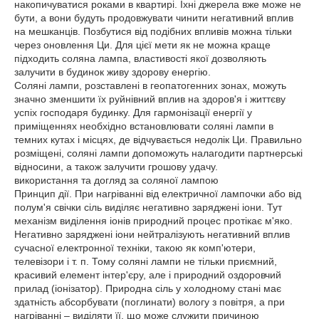
накопичуватися роками в квартирі. Їхні джерела вже може не
бути, а вони будуть продовжувати чинити негативний вплив
на мешканців. Позбутися від подібних впливів можна тільки
через оновлення Ци. Для цієї мети як не можна краще
підходить соляна лампа, властивості якої дозволяють
залучити в будинок живу здорову енергію.
Соляні лампи, розставлені в геопатогенних зонах, можуть
значно зменшити їх руйнівний вплив на здоров'я і життєву
успіх господаря будинку. Для гармонізації енергії у
приміщеннях необхідно встановлювати соляні лампи в
темних кутах і місцях, де відчувається недолік Ци. Правильно
розміщені, соляні лампи допоможуть налагодити партнерські
відносини, а також залучити грошову удачу.
використання та догляд за соляної лампою
Принцип дії. При нагріванні від електричної лампочки або від
полум'я свічки сіль виділяє негативно заряджені іони. Тут
механізм виділення іонів природний процес протікає м'яко.
Негативно заряджені іони нейтралізують негативний вплив
сучасної електронної техніки, такою як комп'ютери,
телевізори і т. п. Тому соляні лампи не тільки приємний,
красивий елемент інтер'єру, але і природний оздоровчий
прилад (іонізатор). Природна сіль у холодному стані має
здатність абсорбувати (поглинати) вологу з повітря, а при
нагріванні – виділяти її, що може служити причиною