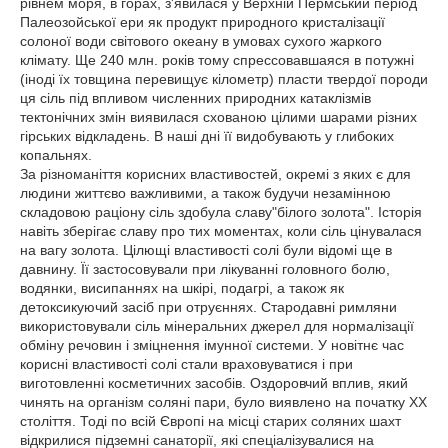
рівнем моря, в горах, з'явилася у Верхній Пермський період
Палеозойської ери як продукт природного кристалізації
солоної води світового океану в умовах сухого жаркого
клімату. Ще 240 млн. років тому спрессовавшаяся в потужні
(іноді їх товщина перевищує кілометр) пласти твердої породи
ця сіль під впливом численних природних катаклізмів
тектонічних змін виявилася схованою цілими шарами різних
гірських відкладень. В наші дні її видобувають у глибоких
копальнях.
За різноманіття корисних властивостей, окремі з яких є для
людини життєво важливими, а також будучи незамінною
складовою раціону сіль здобула славу"білого золота". Історія
навіть зберігає славу про тих моментах, коли сіль цінувалася
на вагу золота. Цілющі властивості солі були відомі ще в
давнину. Її застосовували при лікуванні головного болю,
водянки, висипаннях на шкірі, подагрі, а також як
детоксикуючий засіб при отруєннях. Стародавні римляни
використовували сіль мінеральних джерел для нормалізації
обміну речовин і зміцнення імунної системи. У новітнє час
корисні властивості солі стали враховуватися і при
виготовленні косметичних засобів. Оздоровчий вплив, який
чинять на організм соляні пари, було виявлено на початку ХХ
століття. Тоді по всій Європі на місці старих соляних шахт
відкрилися підземні санаторії, які спеціалізувалися на