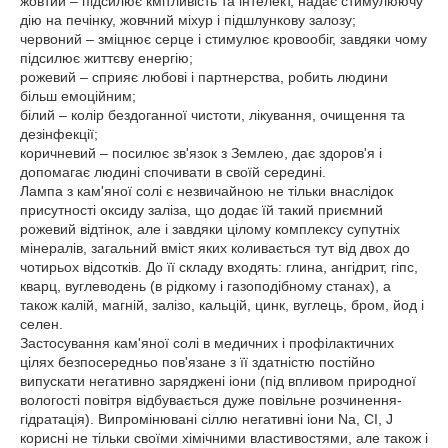
жовтий – підсилює кмітливість та інтелект, надає стимулюючу
дію на печінку, жовчний міхур і підшлункову залозу;
червоний – зміцнює серце і стимулює кровообіг, завдяки чому
підсилює життєву енергію;
рожевий – сприяє любові і партнерства, робить людини
більш емоційним;
білий – колір бездоганної чистоти, лікування, очищення та
дезінфекції;
коричневий – посилює зв'язок з Землею, дає здоров'я і
допомагає людині спочивати в своїй середині.
Лампа з кам'яної солі є незвичайною не тільки внаслідок
присутності оксиду заліза, що додає їй такий приємний
рожевий відтінок, але і завдяки цілому комплексу супутніх
мінералів, загальний вміст яких коливається тут від двох до
чотирьох відсотків. До її складу входять: глина, ангідрит, гіпс,
кварц, вуглеводень (в рідкому і газоподібному станах), а
також калій, магній, залізо, кальцій, цинк, вуглець, бром, йод і
селен.
Застосування кам'яної солі в медичних і профілактичних
цілях безпосередньо пов'язане з її здатністю постійно
випускати негативно заряджені іони (під впливом природної
вологості повітря відбувається дуже повільне розчинення-
гідратація). Випромінювані сіллю негативні іони Na, CI, J
корисні не тільки своїми хімічними властивостями, але також і