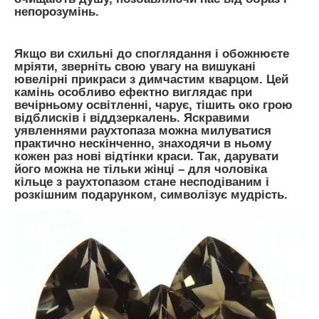
непорозумінь.
Якщо ви схильні до споглядання і обожнюєте
мріяти, зверніть свою увагу на вишукані
ювелірні прикраси з димчастим кварцом. Цей
камінь особливо ефектно виглядає при
вечірньому освітленні, чарує, тішить око грою
відблисків і віддзеркалень. Яскравими
уявленнями раухтопаза можна милуватися
практично нескінченно, знаходячи в ньому
кожен раз нові відтінки краси. Так, дарувати
його можна не тільки жінці – для чоловіка
кільце з раухтопазом стане несподіваним і
розкішним подарунком, символізує мудрість.