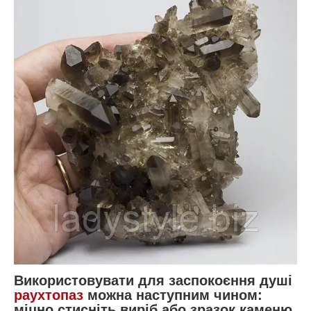
Використовувати для заспокоєння душі
раухтопаз
можна наступним чином:
міцно стисніть виріб або зразок каменю