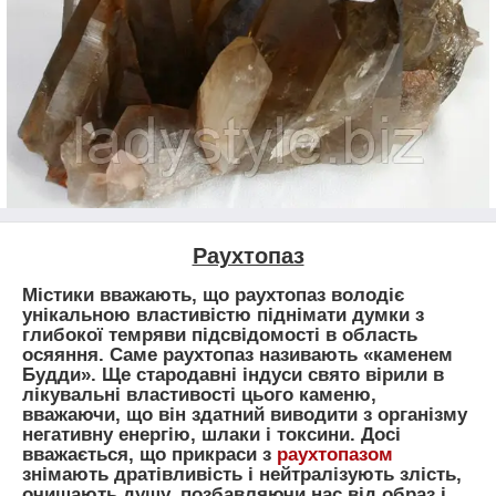
Раухтопаз
Містики вважають, що раухтопаз володіє
унікальною властивістю піднімати думки з
глибокої темряви підсвідомості в область
осяяння. Саме раухтопаз називають «каменем
Будди». Ще стародавні індуси свято вірили в
лікувальні властивості цього каменю,
вважаючи, що
він здатний виводити з організму
негативну енергію, шлаки і токсини. Досі
вважається, що прикраси з
раухтопазом
знімають дратівливість і нейтралізують злість,
очищають душу, позбавляючи нас від образ і