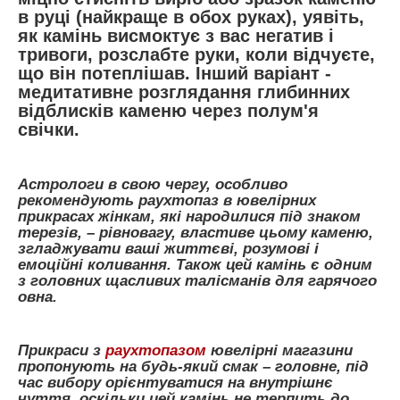
в руці (найкраще в обох руках), уявіть,
як камінь висмоктує з вас негатив і
тривоги, розслабте руки, коли відчуєте,
що він потеплішав. Інший варіант -
медитативне розглядання глибинних
відблисків каменю через полум'я
свічки.
Астрологи в свою чергу, особливо
рекомендують раухтопаз в ювелірних
прикрасах жінкам, які народилися під знаком
терезів, – рівновагу, властиве цьому каменю,
згладжувати ваші життєві, розумові і
емоційні коливання. Також цей камінь є одним
з головних щасливих талісманів для гарячого
овна.
Прикраси з
раухтопазом
ювелірні магазини
пропонують на будь-який смак – головне, під
час вибору орієнтуватися на внутрішнє
чуття, оскільки цей камінь не терпить до