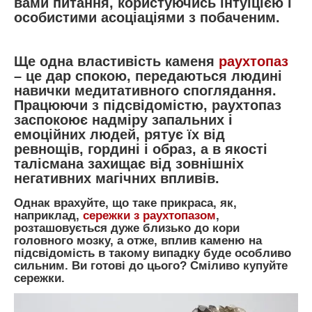
вами питання, користуючись інтуїцією і
особистими асоціаціями з побаченим.
Ще одна властивість каменя
раухтопаз
– це дар спокою, передаються людині
навички медитативного споглядання.
Працюючи з підсвідомістю, раухтопаз
заспокоює надміру запальних і
емоційних людей, рятує їх від
ревнощів, гордині і образ, а в якості
талісмана захищає від зовнішніх
негативних магічних впливів.
Однак врахуйте, що таке прикраса, як,
наприклад,
сережки з раухтопазом
,
розташовується дуже близько до кори
головного мозку, а отже, вплив каменю на
підсвідомість в такому випадку буде особливо
сильним. Ви готові до цього? Сміливо купуйте
сережки.