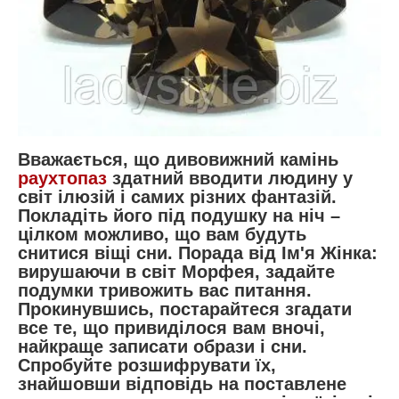
Вважається, що дивовижний камінь
раухтопаз
здатний вводити людину у
світ ілюзій і самих різних фантазій.
Покладіть його під подушку на ніч –
цілком можливо, що вам будуть
снитися віщі сни. Порада від Ім'я Жінка:
вирушаючи в світ Морфея, задайте
подумки тривожить вас питання.
Прокинувшись, постарайтеся згадати
все те, що привиділося вам вночі,
найкраще записати образи і сни.
Спробуйте розшифрувати їх,
знайшовши відповідь на поставлене