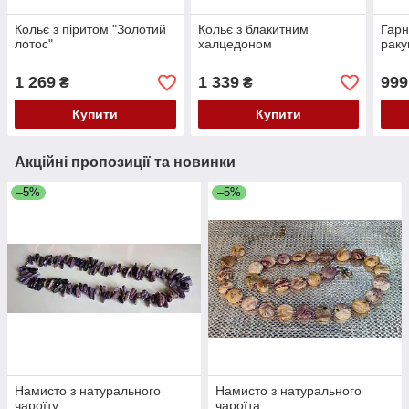
Кольє з піритом "Золотий
Кольє з блакитним
Гарн
лотос"
халцедоном
рак
1 269
1 339
999
₴
₴
Купити
Купити
Акційні пропозиції та новинки
–5%
–5%
Намисто з натурального
Намисто з натурального
чароїту
чароїта