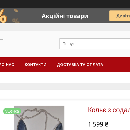
 —
РО НАС
КОНТАКТИ
ДОСТАВКА ТА ОПЛАТА
Кольє з сода
уценка
1 599 ₴