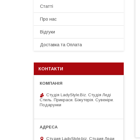
Статті
Про нас
Відгуки
Доставка та Оплата
КОНТАКТИ
Студія LadyStyle.Biz. Студія Леді
Стиль. Прикраси. Біжутерія. Сувеніри.
Подарунки
Студия LadyStyle.biz, Студия Леди