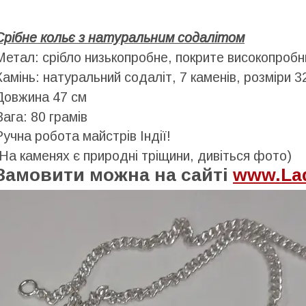
Срібне кольє з натуральним содалітом
Метал: срібло низькопробне, покрите високопробн
Камінь: натуральний содаліт, 7 каменів, розміри 
Довжина 47 см
Вага: 80 грамів
Ручна робота майстрів Індії!
(На каменях є природні тріщини, дивіться фото)
Замовити можна на сайті
www.Lad