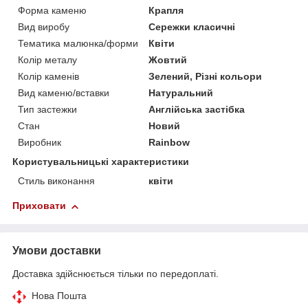
Форма каменю
Крапля
Вид виробу
Сережки класичні
Тематика малюнка/форми
Квіти
Колір металу
Жовтий
Колір каменів
Зелений, Різні кольори
Вид каменю/вставки
Натуральний
Тип застежки
Англійська застібка
Стан
Новий
Виробник
Rainbow
Користувальницькі характеристики
Стиль виконання
квіти
Приховати
Умови доставки
Доставка здійснюється тільки по передоплаті.
Нова Пошта