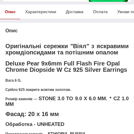
Опис
Характеристики
Доставка
Оплата
Умови п
Опис
Оригінальні сережки "Віял" з яскравими
хромдіопсидами та потішним опалом
Deluxe Pear 9x6mm Full Flash Fire Opal
Chrome Diopside W Cz 925 Silver Earrings
Вага 6
G
.
Срібло 925 покрите жовтим золотом.
STONE 3.0 TO 9.0 X 6.0 MM. * CZ 1.0
Розмір каменів —
MM
Фасад: 20 х 16 мм
Обработка - UNHEATED
ETHIOPIA. RUSSIA