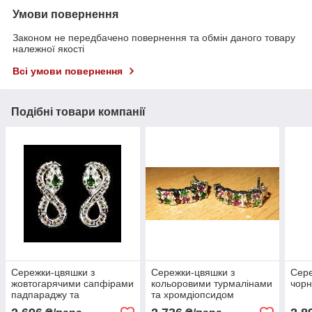
Умови повернення
Законом не передбачено повернення та обмін даного товару
належної якості
Всі умови повернення
Подібні товари компанії
Сережки-цвяшки з
Сережки-цвяшки з
Сере
жовтогарячими сапфірами
кольоровими турмалінами
чорн
падпараджу та
та хромдіопсидом
хромдіопсидами
"Різнобарв"