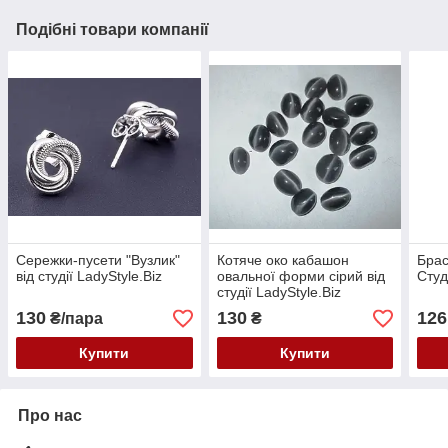
Подібні товари компанії
Сережки-пусети "Вузлик"
Котяче око кабашон
Брас
від студії LadyStyle.Biz
овальної форми сірий від
Студ
студії LadyStyle.Biz
130
130
126
₴/пара
₴
Купити
Купити
Про нас