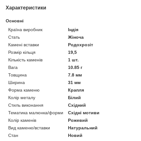
Характеристики
Основні
Країна виробник
Індія
Стать
Жіноча
Камені вставки
Родохрозіт
Розмір кільця
19,5
Кількість каменів
1 шт.
Вага
10.85 г
Товщина
7.8 мм
Ширина
31 мм
Форма каменю
Крапля
Колір металу
Білий
Стиль виконання
Східний
Тематика малюнка/форми
Східні мотиви
Колір каменів
Рожевий
Вид каменю/вставки
Натуральний
Стан
Новий