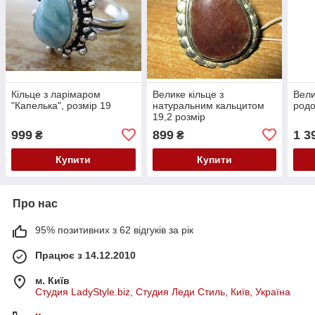
Кільце з ларімаром
Велике кільце з
Вели
"Капелька", розмір 19
натуральним кальцитом
родо
19,2 розмір
999
899
1 3
₴
₴
Купити
Купити
Про нас
95% позитивних з 62 відгуків за рік
Працює з 14.12.2010
м. Київ
Студия LadyStyle.biz, Студия Леди Стиль, Київ, Україна