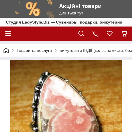
Студия LadyStyle.Biz — Сувениры, подарки, бижутерия
Товари та послуги
Бижутерія з ІНДІЇ (кольє,намиста, бра