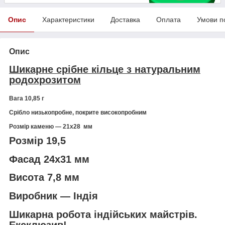
Опис
Характеристики
Доставка
Оплата
Умови п
Опис
Шикарне срібне кільце з натуральним
родохрозитом
Вага 10,85 г
Срібло низькопробне, покрите високопробним
Розмір каменю ― 21х28 мм
Розмір 19,5
Фасад 24х31 мм
Висота 7,8 мм
Виробник — Індія
Шикарна робота індійських майстрів.
Ексклюзив!