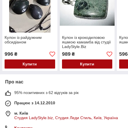
Кулон із райдужним
Кулон із крокодиловою
Куло
обсидіаном
яшмою камамба від студії
яшм
LadyStyle.Biz
996
989
596
₴
₴
Купити
Купити
Про нас
95% позитивних з 62 відгуків за рік
Працює з 14.12.2010
м. Київ
Студия LadyStyle.biz, Студия Леди Стиль, Київ, Україна