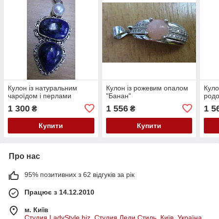
Кулон із натуральним
Кулон із рожевим опалом
Куло
чароїдом і перлами
"Банан"
род
1 300
1 556
1 5
₴
₴
Купити
Купити
Про нас
95% позитивних з 62 відгуків за рік
Працює з 14.12.2010
м. Київ
Студия LadyStyle.biz, Студия Леди Стиль, Київ, Україна