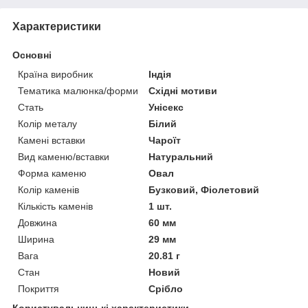
Характеристики
Основні
Країна виробник
Індія
Тематика малюнка/форми
Східні мотиви
Стать
Унісекс
Колір металу
Білий
Камені вставки
Чароїт
Вид каменю/вставки
Натуральний
Форма каменю
Овал
Колір каменів
Бузковий, Фіолетовий
Кількість каменів
1 шт.
Довжина
60 мм
Ширина
29 мм
Вага
20.81 г
Стан
Новий
Покриття
Срібло
Користувальницькі характеристики