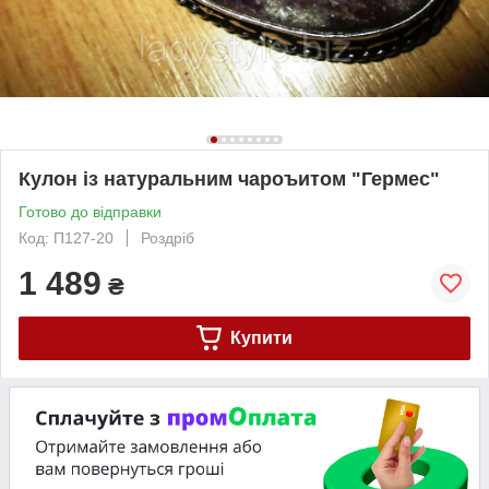
Кулон із натуральним чароъитом "Гермес"
Готово до відправки
Код: П127-20
Роздріб
1 489
₴
Купити