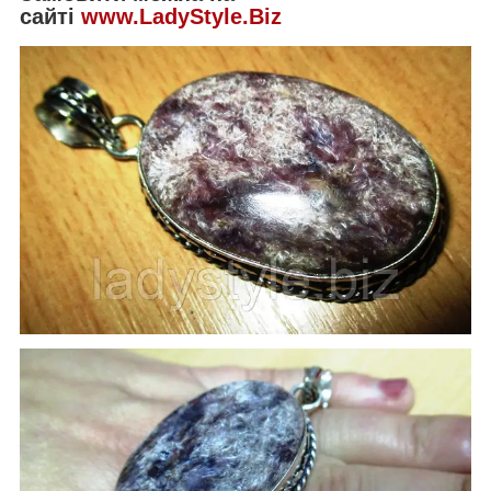
сайті
www.LadyStyle.Biz