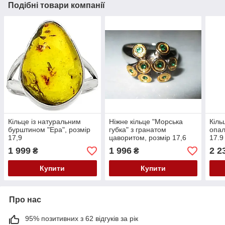
Подібні товари компанії
Кільце із натуральним
Ніжне кільце "Морська
Кіль
бурштином "Ера", розмір
губка" з гранатом
опал
17,9
цаворитом, розмір 17,6
17.9
1 999
1 996
2 2
₴
₴
Купити
Купити
Про нас
95% позитивних з 62 відгуків за рік