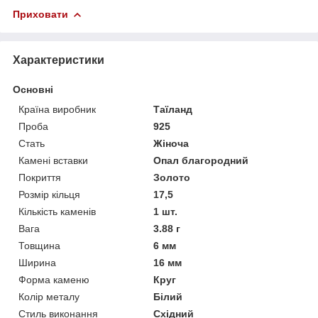
Приховати
Характеристики
Основні
Країна виробник
Таїланд
Проба
925
Стать
Жіноча
Камені вставки
Опал благородний
Покриття
Золото
Розмір кільця
17,5
Кількість каменів
1 шт.
Вага
3.88 г
Товщина
6 мм
Ширина
16 мм
Форма каменю
Круг
Колір металу
Білий
Стиль виконання
Східний