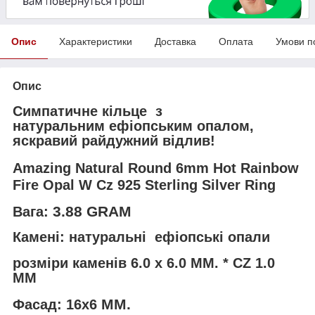
Опис
Характеристики
Доставка
Оплата
Умови п
Опис
Симпатичне кільце з
натуральним ефіопським опалом,
яскравий райдужний відлив!
Amazing Natural Round 6mm Hot Rainbow
Fire Opal W Cz 925 Sterling Silver Ring
3.88 GRAM
Вага:
Камені: натуральні ефіопські опали
розміри каменів
6.0 х 6.0 MM. * CZ 1.0
MM
MM.
Фасад: 16х6