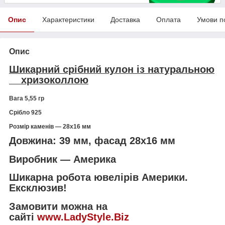
Опис
Характеристики
Доставка
Оплата
Умови п
Опис
Шикарний срібний кулон із натуральною
хризоколлою
Вага 5,55 гр
Срібло 925
Розмір каменів — 28х16 мм
Довжина: 39 мм, фасад 28х16 мм
Виробник — Америка
Шикарна робота ювелірів Америки.
Ексклюзив!
Замовити можна на
сайті
www.LadyStyle.Biz