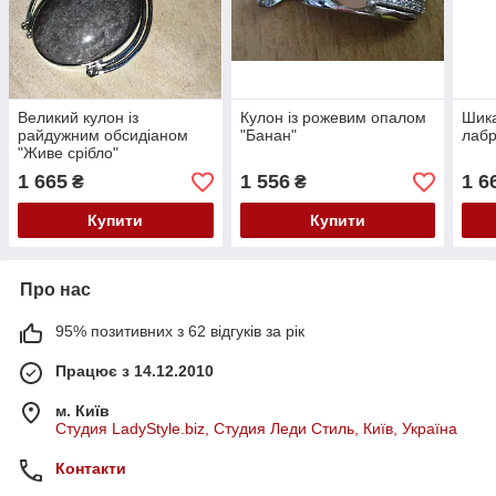
Великий кулон із
Кулон із рожевим опалом
Шика
райдужним обсидіаном
"Банан"
лабр
"Живе срібло"
1 665
1 556
1 6
₴
₴
Купити
Купити
Про нас
95% позитивних з 62 відгуків за рік
Працює з 14.12.2010
м. Київ
Студия LadyStyle.biz, Студия Леди Стиль, Київ, Україна
Контакти