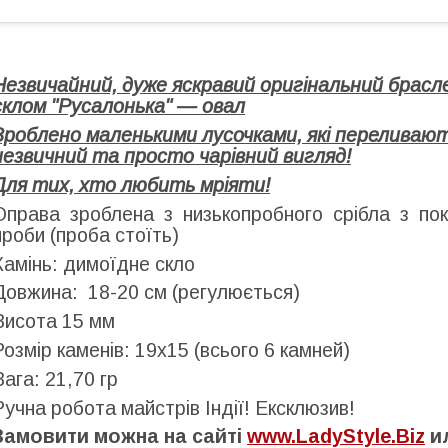
Незвичайний, дуже яскравий оригінальний брасл
склом "Русалонька" — овал
Зроблено маленькими лусочками, які переливаю
незвичний та просто чарівний вигляд!
Для тих, хто любить мріяти!
Оправа зроблена з низькопробного срібла з пок
проби (проба стоїть)
Камінь: димоїдне скло
Довжина: 18-20 см (регулюється)
Висота 15 мм
Розмір каменів: 19х15 (всього 6 камней)
Вага: 21,70 гр
Ручна робота майстрів Індії! Ексклюзив!
Замовити можна на сайті
www.LadyStyle.Biz
ил