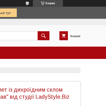
Кошик
Кошик
ет із дихроїдним склом
в" від студії LadyStyle.Biz