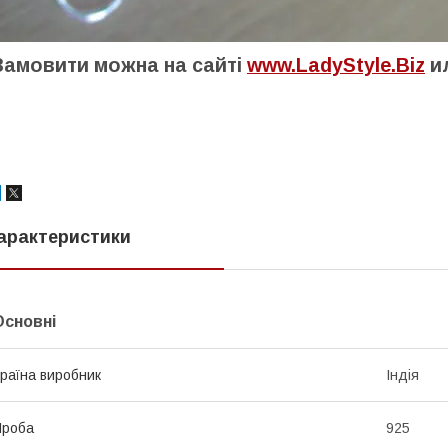
Замовити можна на сайті
www.LadyStyle.Biz
ил
арактеристики
Основні
раїна виробник
Індія
Проба
925