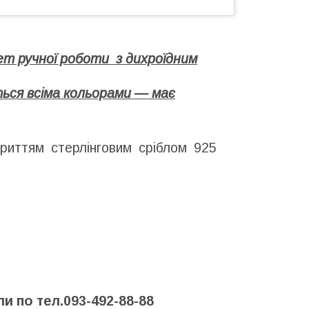
ет ручної роботи з дихроїдним
ться всіма кольорами — має
риттям стерлінговим сріблом 925
и по тел.093-492-88-88