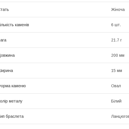
тать
Жіноча
ількість каменів
6 шт.
ага
21.7 г
Довжина
200 мм
Ширина
15 мм
Форма каменю
Овал
олір металу
Білий
ип браслета
Ланцюго