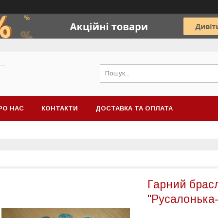
 —
РО НАС
КОНТАКТИ
ДОСТАВКА ТА ОПЛАТА
Гарний брасл
"Русалонька-а