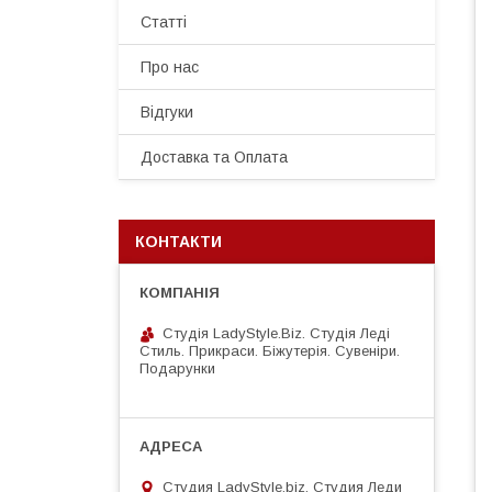
Статті
Про нас
Відгуки
Доставка та Оплата
КОНТАКТИ
Студія LadyStyle.Biz. Студія Леді
Стиль. Прикраси. Біжутерія. Сувеніри.
Подарунки
Студия LadyStyle.biz, Студия Леди