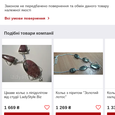
Законом не передбачено повернення та обмін даного товару
належної якості
Всі умови повернення
Подібні товари компанії
Цікаве кольє з ліпідолітом
Кольє з піритом "Золотий
Коль
від студії LadyStyle.Biz
лотос"
хал
1 669
1 269
1 3
₴
₴