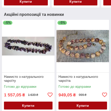
Купити
Купити
Акційні пропозиції та новинки
–5%
–5%
Намисто з натурального
Намисто з натурального
чароїту
чароїта
Готово до відправки
Готово до відправки
1 557,05
949,05
₴
₴
1 639 ₴
999 ₴
Купити
Купити