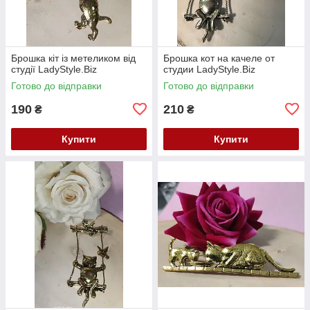
Брошка кіт із метеликом від
Брошка кот на качеле от
студії LadyStyle.Biz
студии LadyStyle.Biz
Готово до відправки
Готово до відправки
190
210
₴
₴
Купити
Купити