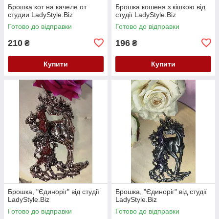
Брошка кот на качеле от
Брошка кошеня з кішкою від
студии LadyStyle.Biz
студії LadyStyle.Biz
Готово до відправки
Готово до відправки
210
196
₴
₴
Купити
Купити
Брошка, "Єдиноріг" від студії
Брошка, "Єдиноріг" від студії
LadyStyle.Biz
LadyStyle.Biz
Готово до відправки
Готово до відправки