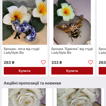
Брошка- лиса від студії
Брошка "Бджілка" від студії
Брош
LadyStyle.Biz
LadyStyle.Biz
Lady
263
333
263
₴
₴
Купити
Купити
Акційні пропозиції та новинки