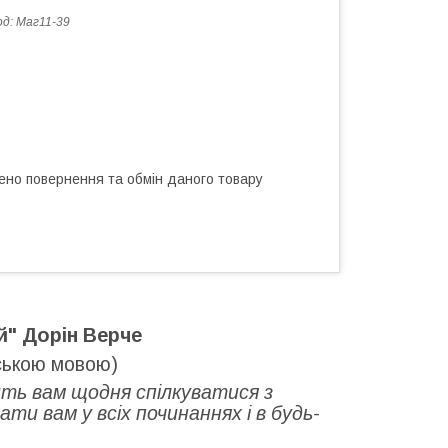
од:
Маг11-39
ено повернення та обмін даного товару
й" Дорін Верче
йською мовою)
ть вам щодня спілкуватися з
ти вам у всіх починаннях і в будь-