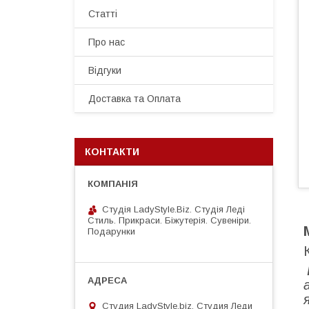
Статті
Про нас
Відгуки
Доставка та Оплата
КОНТАКТИ
Студія LadyStyle.Biz. Студія Леді
Стиль. Прикраси. Біжутерія. Сувеніри.
Подарунки
Студия LadyStyle.biz, Студия Леди