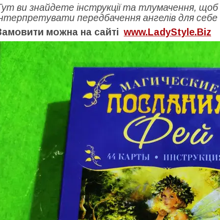
Тут ви знайдете інструкції та тлумачення, щоб
інтерпретувати передбачення ангелів для себе і
Замовити можна на сайті
www.LadyStyle.Biz
а