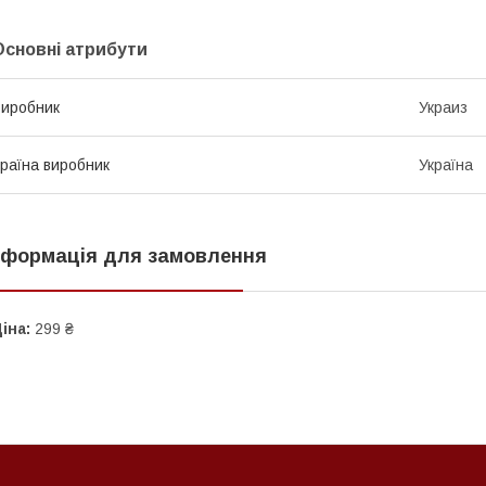
Основні атрибути
иробник
Украиз
раїна виробник
Україна
нформація для замовлення
іна:
299 ₴