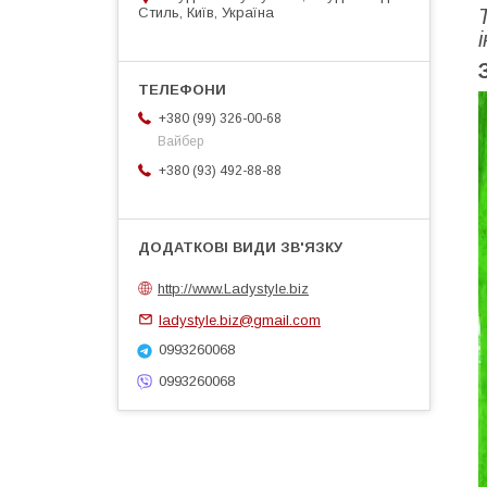
Стиль, Київ, Україна
+380 (99) 326-00-68
Вайбер
+380 (93) 492-88-88
http://www.Ladystyle.biz
ladystyle.biz@gmail.com
0993260068
0993260068