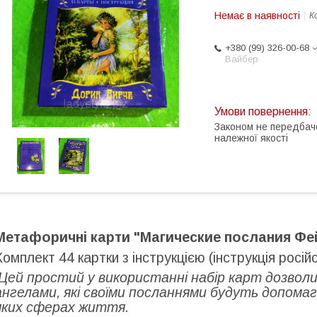
Немає в наявності
К
+380 (99) 326-00-68
Вайбер
Законом не передбач
належної якості
Метафоричні карти "Магические послания Фе
Комплект 44 картки з інструкцією (інструкція росі
Цей простий у використанні набір карт дозволи
ангелами, які своїми посланнями будуть допомага
яких сферах життя.