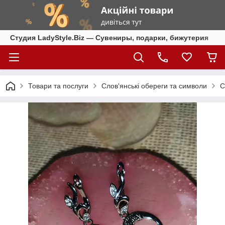
Студия LadyStyle.Biz — Сувениры, подарки, бижутерия
Товари та послуги
Слов'янські обереги та символи
С