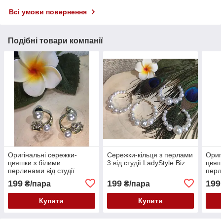
Всі умови повернення
Подібні товари компанії
Оригінальні сережки-
Сережки-кільця з перлами
Ориг
цвяшки з білими
3 від студії LadyStyle.Biz
цвяш
перлинами від студії
пер
LadyStyle.Biz
тюль
199
199
199
₴/пара
₴/пара
Lady
Купити
Купити