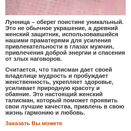
Лунница – оберег
поистине уникальный.
Это не обычное украшение, а древний
женский защитник, использовавшийся
нашими праматерями для усиления
привлекательности в глазах мужчин,
привлечения доброй энергии и спасения
от злых наговоров.
Считается, что талисман
дает своей
владелице мудрость и пробуждает
женственность, укрепляет здоровье,
усиливает природную красоту и
обаяние
. Это настоящий женский
талисман, который
поможет проявить
свои лучшие качества, привлечь в свою
жизнь гармонию и любовь
.
Заказать Вы можете