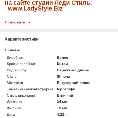
на сайте студии Леди Стиль:
www.LadyStyle.Biz
Приховати
Характеристики
Основні
Виробник
Велес
Країна виробник
Китай
Вид виробу
Сережки-підвіски
Стать
Жіноча
Матеріал
Біжутерний сплав
Тематика малюнка/форми
Ієрогліфи
Стиль виконання
Етнічний
Довжина
34 мм
Ширина
15 мм
Вага
4.22 г