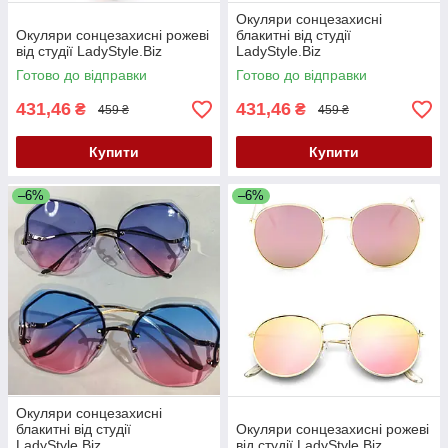
Окуляри сонцезахисні
Окуляри сонцезахисні рожеві
блакитні від студії
від студії LadyStyle.Biz
LadyStyle.Biz
Готово до відправки
Готово до відправки
431,46
431,46
₴
₴
459 ₴
459 ₴
Купити
Купити
–6%
–6%
Окуляри сонцезахисні
блакитні від студії
Окуляри сонцезахисні рожеві
LadyStyle.Biz
від студії LadyStyle.Biz