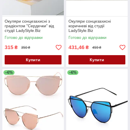
Окуляри сонцезахисні з
Окуляри сонцезахисні
градієнтом "Сердечки" від
коричневі від студії
студії LadyStyle.Biz
LadyStyle.Biz
Готово до відправки
Готово до відправки
315
431,46
₴
₴
350 ₴
459 ₴
Купити
Купити
–6%
–6%