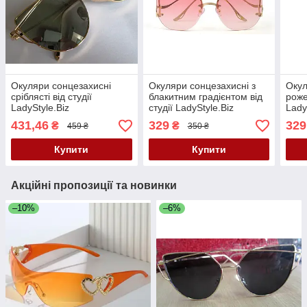
Окуляри сонцезахисні
Окуляри сонцезахисні з
Окул
сріблясті від студії
блакитним градієнтом від
рожев
LadyStyle.Biz
студії LadyStyle.Biz
Lady
431,46
329
329
₴
₴
459 ₴
350 ₴
Купити
Купити
Акційні пропозиції та новинки
–10%
–6%