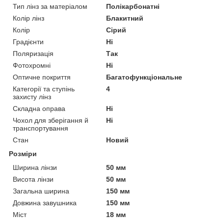
Тип лінз за матеріалом
Полікарбонатні
Колір лінз
Блакитний
Колір
Сірий
Градієнти
Ні
Поляризація
Так
Фотохромні
Ні
Оптичне покриття
Багатофункціональне
Категорії та ступінь
4
захисту лінз
Складна оправа
Ні
Чохол для зберігання й
Ні
транспортування
Стан
Новий
Розміри
Ширина лінзи
50 мм
Висота лінзи
50 мм
Загальна ширина
150 мм
Довжина завушника
150 мм
Міст
18 мм