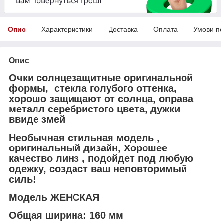
Опис
Характеристики
Доставка
Оплата
Умови п
Опис
Очки солнцезащитные оригинальной
формы, стекла голубого оттенка,
хорошо защищают от солнца, оправа
металл серебристого цвета, дужки
ввиде змей
Необычная стильная модель ,
оригинальный дизайн, Хорошее
качество линз , подойдет под любую
одежку, создаст ваш неповторимый
силь!
Модель ЖЕНСКАЯ
Общая ширина: 160 мм