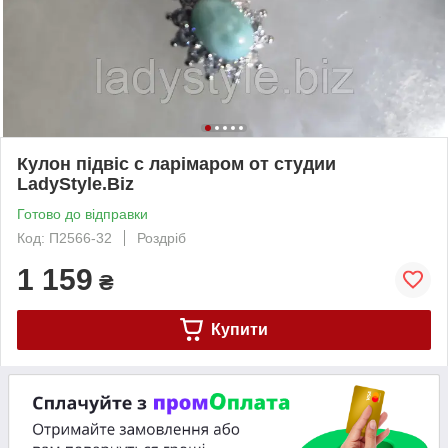
Кулон підвіс с ларімаром от студии
LadyStyle.Biz
Готово до відправки
Код: П2566-32
Роздріб
1 159
₴
Купити