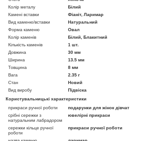
Колір металу
Білий
Камені вставки
Фіаніт, Ларимар
Вид каменю/вставки
Натуральний
Форма каменю
Овал
Колір каменів
Білий, Блакитний
Кількість каменів
1 шт.
Довжина
30 мм
Ширина
13.5 мм
Товщина
8 мм
Вага
2.35 г
Стан
Новий
Вид виробу
Підвіска
Користувальницькі характеристики
прикраси ручної роботи
подарунки для жінок дівчат
срібні сережки з
ювелірні прикраси
натуральним лабрадором
сережки кільце ручної
прикраси ручної роботи
роботи
назва каменю
ларимар