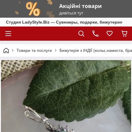
Студия LadyStyle.Biz — Сувениры, подарки, бижутерия
Товари та послуги
Бижутерія з ІНДІЇ (кольє,намиста, бра