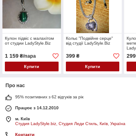
Кулон підвіс с малахітом
Кольє "Подвійне серце"
Куло
от студии LadyStyle.Biz
від студії LadyStyle.Biz
мете
Lady
1 159
399
299
₴/пара
₴
Купити
Купити
Про нас
95% позитивних з 62 відгуків за рік
Працює з 14.12.2010
м. Київ
Студия LadyStyle.biz, Студия Леди Стиль, Київ, Україна
Контакти