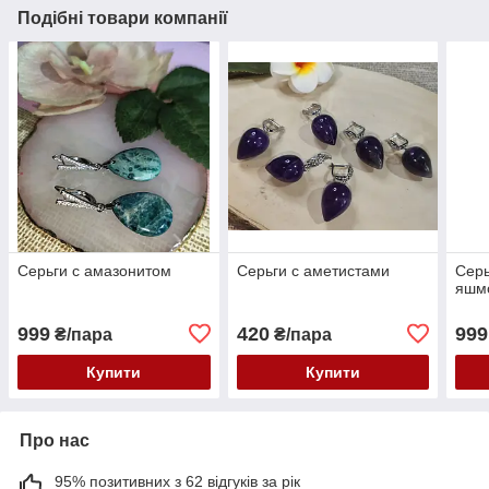
Подібні товари компанії
Серьги с амазонитом
Серьги с аметистами
Серь
яшм
999
420
999
₴/пара
₴/пара
Купити
Купити
Про нас
95% позитивних з 62 відгуків за рік