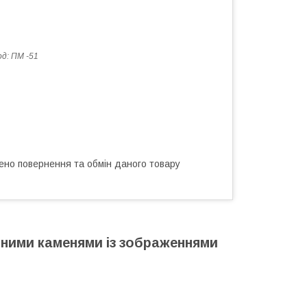
од:
ПМ -51
ено повернення та обмін даного товару
ьними каменями із зображеннями