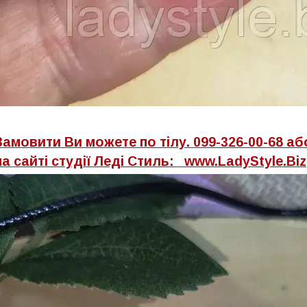
Замовити Ви можете по тілу. 099-326-00-68 аб
на сайті студії Леді Стиль: www.LadyStyle.Biz