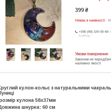
399 ₴
Немає в наявності
К
+380 (99) 326-00-68
Вайбер
Законом не передбач
належної якості
Круглий кулон-кольє з натуральними чакрал
Луниці
розмір кулона 58х37мм
Довжина шнурка: 60 см