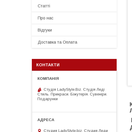
Статті
Про нас
Відгуки
Доставка та Оплата
КОНТАКТИ
Студія LadyStyle.Biz. Студія Леді
Стиль. Прикраси. Біжутерія. Сувеніри.
Подарунки
Студия LadyStyle.biz, Студия Леди