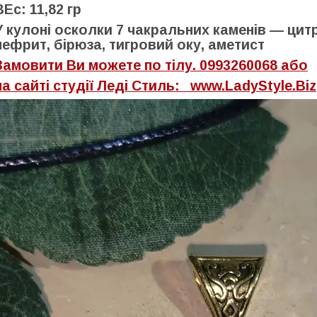
ВЕс: 11,82 гр
У кулоні осколки 7 чакральних каменів — цит
нефрит, бірюза, тигровий оку, аметист
Замовити Ви можете по тілу. 0993260068 або
на сайті студії Леді Стиль: www.LadyStyle.Biz