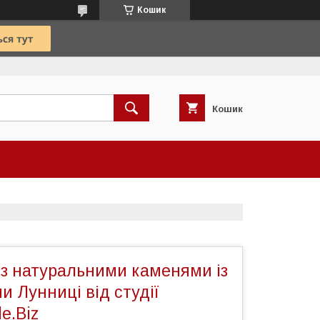
Кошик
Кошик
із натуральними каменями із
 Лунниці від студії
e.Biz