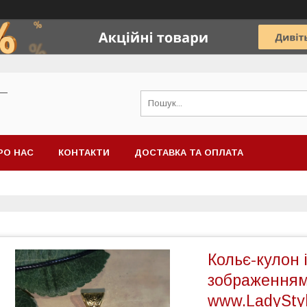
 —
РО НАС
КОНТАКТИ
ДОСТАВКА ТА ОПЛАТА
Кольє-кулон 
зображеннями
www.LadyStyl