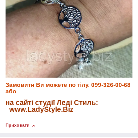
Замовити Ви можете по тілу. 099-326-00-68
або
на сайті студії Леді Стиль:
www.LadyStyle.Biz
Приховати