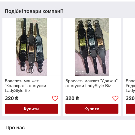
Подібні товари компанії
Браслет- манжет
Браслет- манжет "Дракон"
Брас
"Коловрат" от студии
от студии LadyStyle.Biz
Рода
LadyStyle.Biz
Lady
320
320
320
₴
₴
Купити
Купити
Про нас