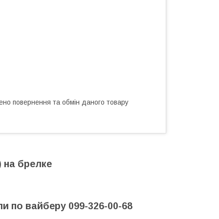
ено повернення та обмін даного товару
) на брелке
и по вайберу 099-326-00-68