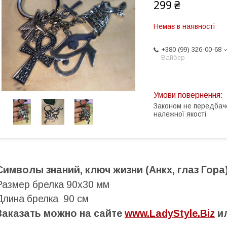
299 ₴
Немає в наявності
+380 (99) 326-00-68
Вайбер
Законом не передбач
належної якості
Символы знаний, ключ жизни (Анкх, глаз Гора
Размер брелка 90х30 мм
Длина брелка 90 см
Заказать можно на сайте
www.LadyStyle.Biz
ил