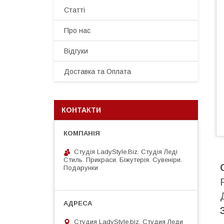
Статті
Про нас
Відгуки
Доставка та Оплата
КОНТАКТИ
Студія LadyStyle.Biz. Студія Леді
Стиль. Прикраси. Біжутерія. Сувеніри.
Подарунки
Студия LadyStyle.biz, Студия Леди