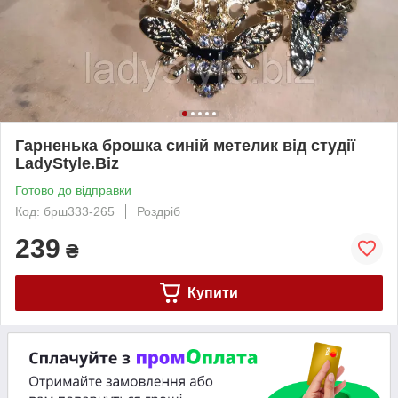
Гарненька брошка синій метелик від студії
LadyStyle.Biz
Готово до відправки
Код: брш333-265
Роздріб
239
₴
Купити