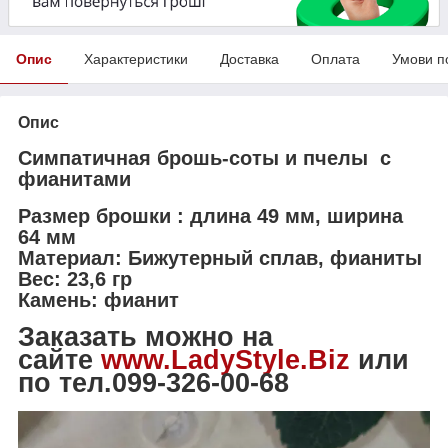
Опис
Характеристики
Доставка
Оплата
Умови п
Опис
Симпатичная брошь-соты и пчелы с
фианитами
Размер брошки : длина 49 мм, ширина
64 мм
Материал: Бижутерный сплав, фианиты
Вес: 23,6 гр
Камень: фианит
Заказать можно на
сайте
www.LadyStyle.Biz
или
по тел.099-326-00-68