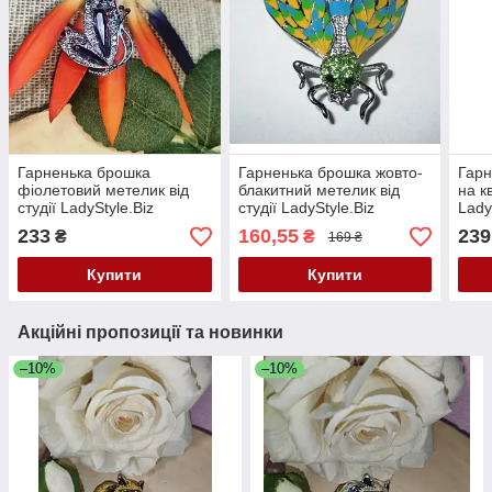
Гарненька брошка
Гарненька брошка жовто-
Гарн
фіолетовий метелик від
блакитний метелик від
на кв
студії LadyStyle.Biz
студії LadyStyle.Biz
Lady
233
160,55
239
₴
₴
169 ₴
Купити
Купити
Акційні пропозиції та новинки
–10%
–10%