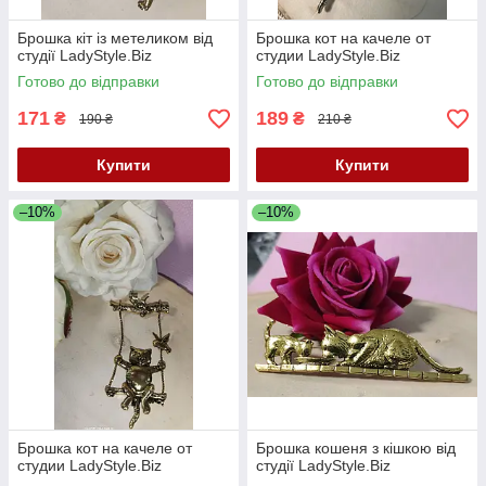
Брошка кіт із метеликом від
Брошка кот на качеле от
студії LadyStyle.Biz
студии LadyStyle.Biz
Готово до відправки
Готово до відправки
171
189
₴
₴
190 ₴
210 ₴
Купити
Купити
–10%
–10%
Брошка кот на качеле от
Брошка кошеня з кішкою від
студии LadyStyle.Biz
студії LadyStyle.Biz