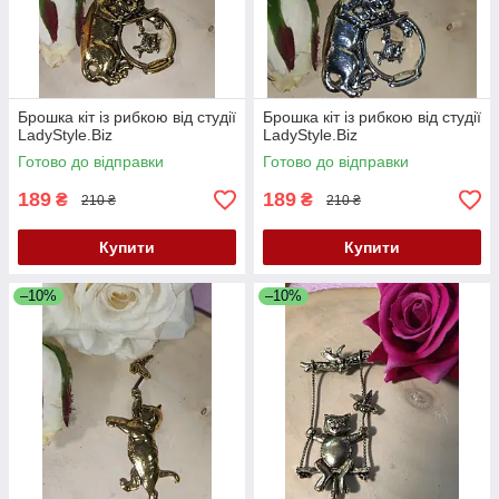
Брошка кіт із рибкою від студії
Брошка кіт із рибкою від студії
LadyStyle.Biz
LadyStyle.Biz
Готово до відправки
Готово до відправки
189
189
₴
₴
210 ₴
210 ₴
Купити
Купити
–10%
–10%