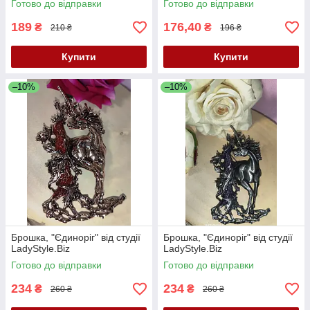
Готово до відправки
Готово до відправки
189
176,40
₴
₴
210 ₴
196 ₴
Купити
Купити
–10%
–10%
Брошка, "Єдиноріг" від студії
Брошка, "Єдиноріг" від студії
LadyStyle.Biz
LadyStyle.Biz
Готово до відправки
Готово до відправки
234
234
₴
₴
260 ₴
260 ₴