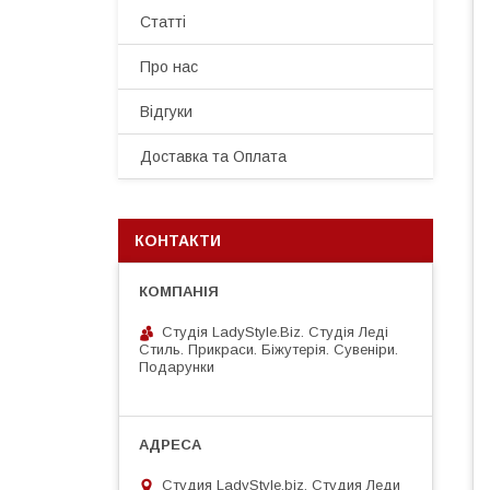
Статті
Про нас
Відгуки
Доставка та Оплата
КОНТАКТИ
Студія LadyStyle.Biz. Студія Леді
Стиль. Прикраси. Біжутерія. Сувеніри.
Подарунки
Студия LadyStyle.biz, Студия Леди