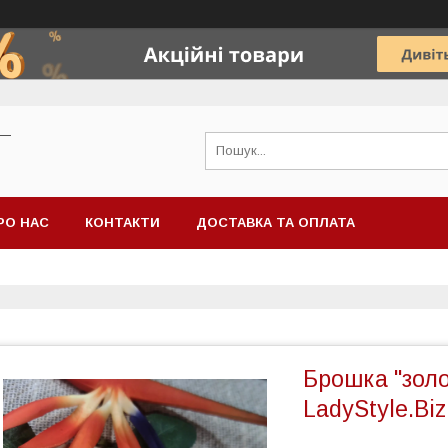
 —
РО НАС
КОНТАКТИ
ДОСТАВКА ТА ОПЛАТА
Брошка "золо
LadyStyle.Biz