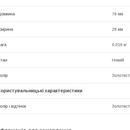
Довжина
76 мм
Ширина
26 мм
ага
0.016 кг
Стан
Новий
олір
Золотист
Користувальницькі характеристики
олір і відтінок
Золотист