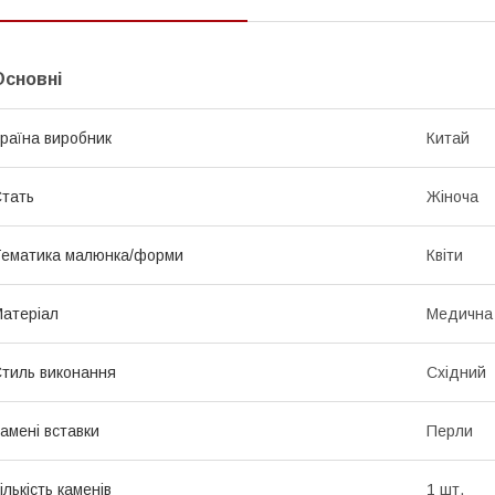
Основні
раїна виробник
Китай
тать
Жіноча
ематика малюнка/форми
Квіти
атеріал
Медична
тиль виконання
Східний
амені вставки
Перли
ількість каменів
1 шт.