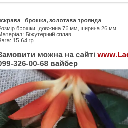
яскрава брошка, золотава троянда
Розмір брошки: довжина 76 мм, ширина 26 мм
Матеріал: Біжутерний сплав
Вага: 15,64 гр
Замовити можна на сайті
www.Lad
099-326-00-68 вайбер