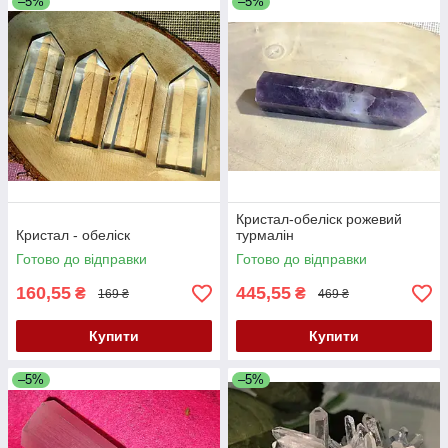
–5%
–5%
Кристал-обеліск рожевий
Кристал - обеліск
турмалін
Готово до відправки
Готово до відправки
160,55
445,55
₴
₴
169 ₴
469 ₴
Купити
Купити
–5%
–5%