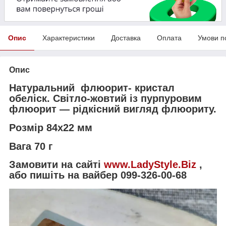
Опис
Характеристики
Доставка
Оплата
Умови п
Опис
Натуральний флюорит- кристал
обеліск. Світло-жовтий із пурпуровим
флюорит — рідкісний вигляд флюориту.
Розмір 84х22 мм
Вага 70 г
Замовити на сайті
www.LadyStyle.Biz
,
або пишіть на вайбер 099-326-00-68