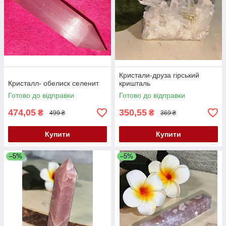
Кристали-друза гірський
Кристалл- обелиск селенит
кришталь
Готово до відправки
Готово до відправки
474,05
350,55
₴
₴
499 ₴
369 ₴
Купити
Купити
–5%
–5%