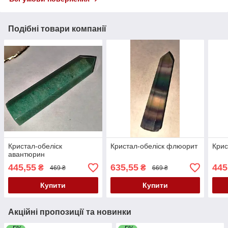
Подібні товари компанії
Кристал-обеліск
Кристал-обеліск флюорит
Крис
авантюрин
445,55
635,55
445
₴
₴
469 ₴
669 ₴
Купити
Купити
Акційні пропозиції та новинки