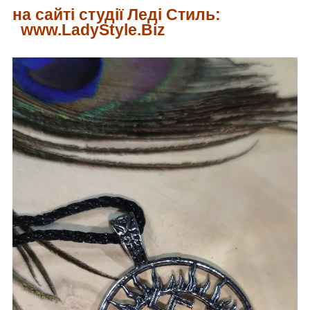
на сайті студії Леді Стиль:
www.LadyStyle.Biz