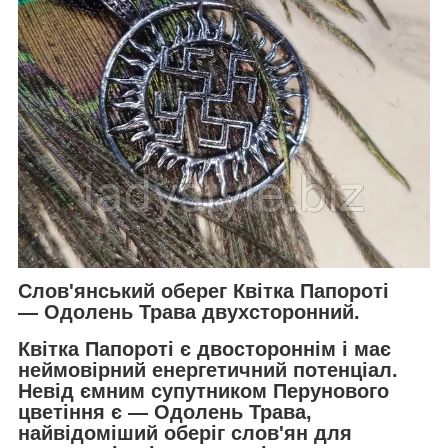
Слов'янський оберег Квітка Папороті
— Одолень Трава двухсторонний.
Квітка Папороті є двостороннім і має
неймовірний енергетичний потенціал.
Невід ємним супутником Перунового
цветіння є — Одолень Трава,
найвідоміший оберіг слов'ян
для