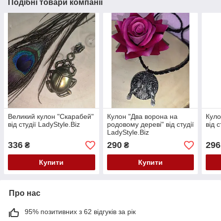
Подібні товари компанії
Великий кулон "Скарабей"
Кулон "Два ворона на
Куло
від студії LadyStyle.Biz
родовому дереві" від студії
від с
LadyStyle.Biz
336
290
296
₴
₴
Купити
Купити
Про нас
95% позитивних з 62 відгуків за рік