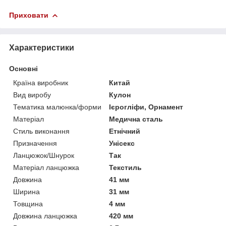
Приховати
Характеристики
Основні
Країна виробник
Китай
Вид виробу
Кулон
Тематика малюнка/форми
Ієрогліфи, Орнамент
Матеріал
Медична сталь
Стиль виконання
Етнічний
Призначення
Унісекс
Ланцюжок/Шнурок
Так
Матеріал ланцюжка
Текстиль
Довжина
41 мм
Ширина
31 мм
Товщина
4 мм
Довжина ланцюжка
420 мм