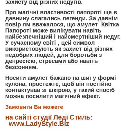
захисту від різних недугів.
Про магічні властивості папороті ще в
давнину слагались легенди. За давнім
повір ям вважалося, що амулет Квітка
Папороті
може вилікувати навіть
найбезпечніший і найсмертніший недуг.
У сучасному світі
, цей символ
використовують як захист від різних
недобрих людей, для боротьби з
депресією, стресами або навіть
безсонням.
Носити амулет бажано на шиї у формі
кулона, простежте, щоб він постійно
контактував зі шкірою, у такий спосіб
можна посилити магічний ефект.
Замовити Ви можете
на сайті студії Леді Стиль:
www.LadyStyle.Biz