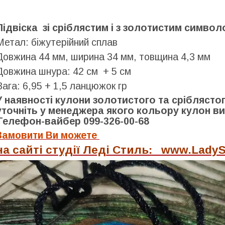
Підвіска зі сріблястим і з золотистим символ
Метал: біжутерійний сплав
Довжина 44 мм, ширина 34 мм, товщина 4,3 мм
Довжина шнура: 42 см + 5 см
Вага: 6,95 + 1,5 ланцюжок гр
У наявності кулони золотистого та сріблясто
уточніть у менеджера якого кольору кулон ви б
Телефон-вайбер 099-326-00-68
Замовити Ви можете
на сайті студії Леді Стиль: www.LadyS