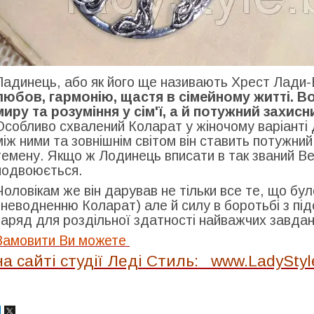
Ладинець, або як його ще називають Хрест Лади
любов, гармонію, щастя в сімейному житті. В
миру та розуміння у сім'ї, а й потужний захисн
Особливо схвалений Коларат у жіночому варіанті д
між ними та зовнішнім світом він ставить потужний
темену. Якщо ж Лодинець вписати в так званий Ве
подвоюється.
Чоловікам же він дарував не тільки все те, що бу
зневодненню Коларат) але й силу в боротьбі з пі
заряд для роздільної здатності найважчих завдан
Замовити Ви можете
на сайті студії Леді Стиль: www.LadyStyl