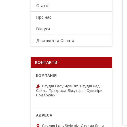
Статті
Про нас
Відгуки
Доставка та Оплата
КОНТАКТИ
Студія LadyStyle.Biz. Студія Леді
Стиль. Прикраси. Біжутерія. Сувеніри.
Подарунки
Студия LadyStyle.biz, Студия Леди