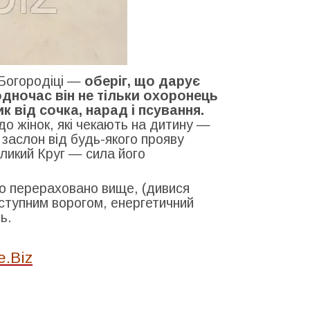
-Богородіці —
оберіг, що дарує
одночас він не тільки охоронець
ик від сочка, нарад і псування.
о жінок, які чекають на дитину —
 заслон від будь-якого прояву
ликий Круг — сила його
ло перераховано вище, (дивися
дступним ворогом, енергетичний
ь.
e.Biz