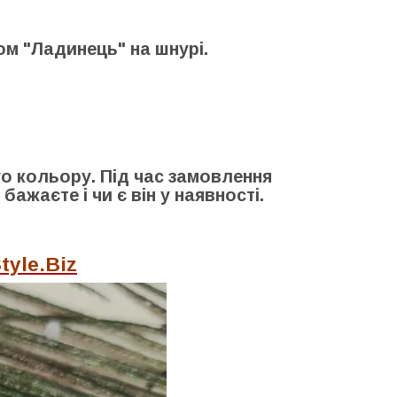
ом "Ладинець" на шнурі.
го кольору. Під час замовлення
ажаєте і чи є він у наявності.
tyle.Biz