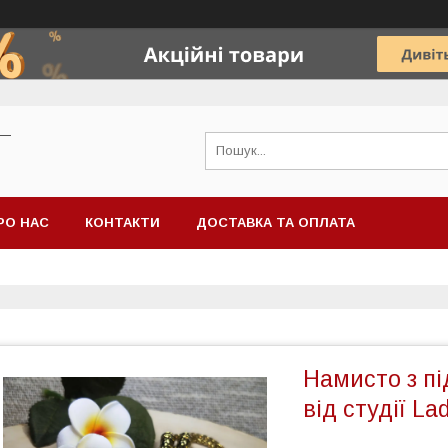
 —
РО НАС
КОНТАКТИ
ДОСТАВКА ТА ОПЛАТА
Намисто з пі
від студії La