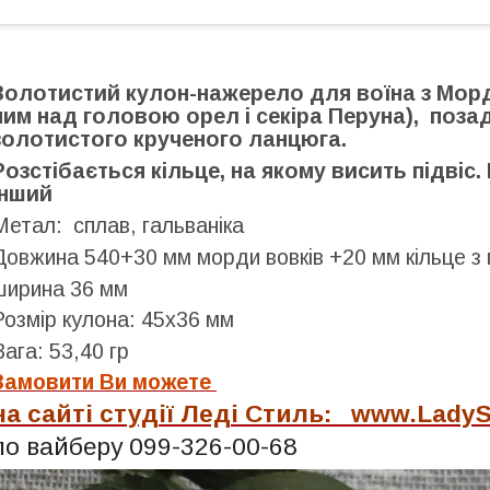
Золотистий кулон-нажерело для воїна з Морда
ним над головою орел і секіра Перуна), поза
золотистого крученого ланцюга.
Розстібається кільце, на якому висить підвіс.
інший
Метал: сплав, гальваніка
Довжина 540+30 мм морди вовків +20 мм кільце з 
ширина 36 мм
Розмір кулона: 45х36 мм
Вага: 53,40 гр
Замовити Ви можете
на сайті студії Леді Стиль: www.LadyS
по вайберу 099-326-00-68