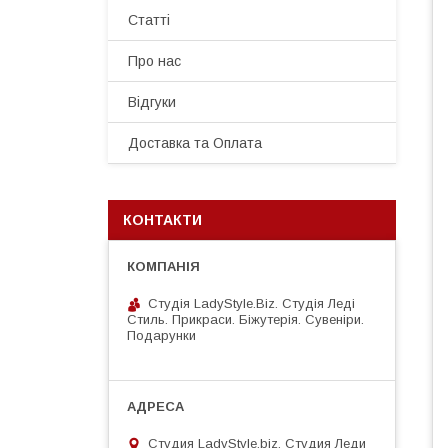
Статті
Про нас
Відгуки
Доставка та Оплата
КОНТАКТИ
Студія LadyStyle.Biz. Студія Леді
Стиль. Прикраси. Біжутерія. Сувеніри.
Подарунки
Студия LadyStyle.biz, Студия Леди