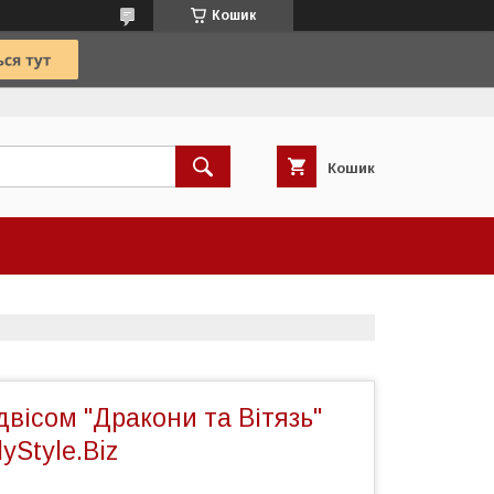
Кошик
Кошик
двісом "Дракони та Вітязь"
dyStyle.Biz