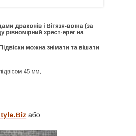
ми драконів і Вітязя-воїна (за
ду рівномірний хрест-ерег на
 Підвіски можна знімати та вішати
підвісом 45 мм,
tyle.Biz
або