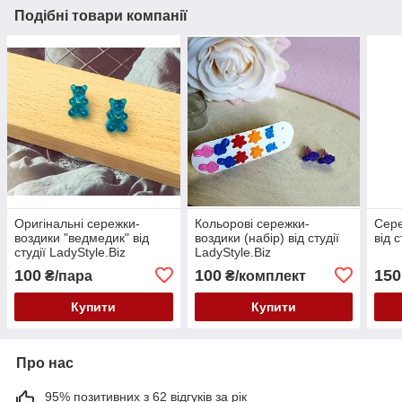
Подібні товари компанії
Оригінальні сережки-
Кольорові сережки-
Сере
воздики "ведмедик" від
воздики (набір) від студії
від с
студії LadyStyle.Biz
LadyStyle.Biz
100
100
150
₴/пара
₴/комплект
Купити
Купити
Про нас
95% позитивних з 62 відгуків за рік