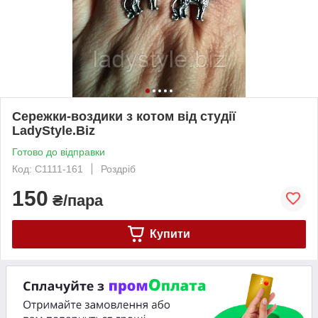
Сережки-воздики з котом від студії
LadyStyle.Biz
Готово до відправки
Код: С1111-161
Роздріб
150
₴/пара
Купити