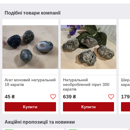
Подібні товари компанії
Агат моховий натуральний
Натуральний
Шерл
18 каратів
необроблений пірит 300
кара
каратів
45
639
179
₴
₴
Купити
Купити
Акційні пропозиції та новинки