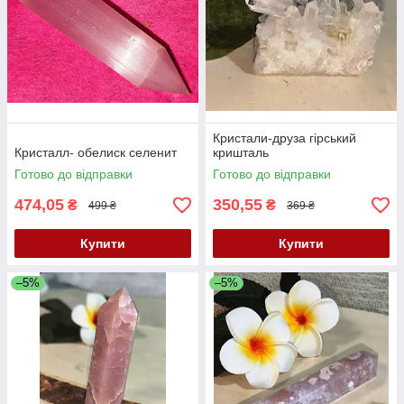
Кристали-друза гірський
Кристалл- обелиск селенит
кришталь
Готово до відправки
Готово до відправки
474,05
350,55
₴
₴
499 ₴
369 ₴
Купити
Купити
–5%
–5%