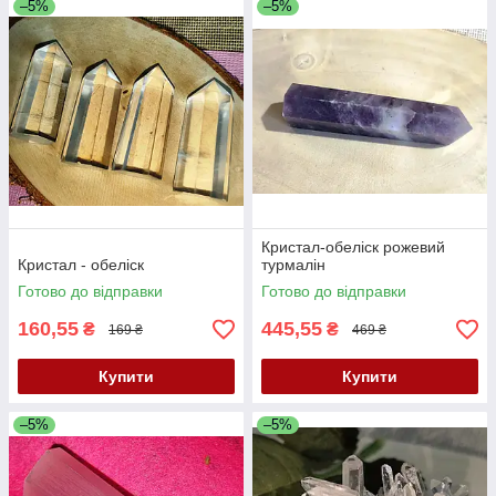
–5%
–5%
Кристал-обеліск рожевий
Кристал - обеліск
турмалін
Готово до відправки
Готово до відправки
160,55
445,55
₴
₴
169 ₴
469 ₴
Купити
Купити
–5%
–5%