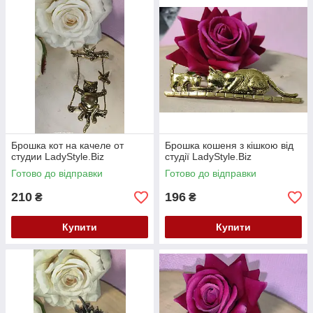
Брошка кот на качеле от
Брошка кошеня з кішкою від
студии LadyStyle.Biz
студії LadyStyle.Biz
Готово до відправки
Готово до відправки
210
196
₴
₴
Купити
Купити