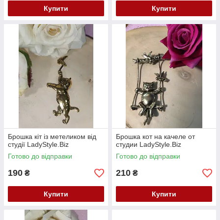
Купити
Купити
Брошка кіт із метеликом від
Брошка кот на качеле от
студії LadyStyle.Biz
студии LadyStyle.Biz
Готово до відправки
Готово до відправки
190
210
₴
₴
Купити
Купити