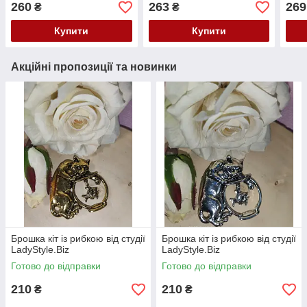
260
263
269
₴
₴
Купити
Купити
Акційні пропозиції та новинки
Брошка кіт із рибкою від студії
Брошка кіт із рибкою від студії
LadyStyle.Biz
LadyStyle.Biz
Готово до відправки
Готово до відправки
210
210
₴
₴