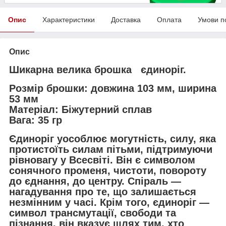
Опис
Характеристики
Доставка
Оплата
Умови п
Опис
Шикарна велика брошка єдиноріг.
Розмір брошки: довжина 103 мм, ширина
53 мм
Матеріал: Біжутерний сплав
Вага: 35 гр
Єдиноріг уособлює могутність, силу, яка
протистоїть силам пітьми, підтримуючи
рівновагу у Всесвіті. Він є символом
сонячного променя, чистоти, повороту
до єднання, до центру. Спіраль —
нагадування про те, що залишається
незмінним у часі. Крім того, єдиноріг —
символ трансмутації, свободи та
пізнання, він вказує шлях тим, хто