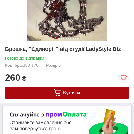
Брошка, "Єдиноріг" від студії LadyStyle.Biz
Готово до відправки
Код: брш333-176
Роздріб
260
₴
Купити