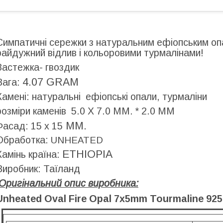
Симпатичні сережки з натуральним ефіопським оп
райдужний відлив і кольоровими турмалінами!
Застежка- гвоздик
4.07 GRAM
Вага:
Камені: натуральні ефіопські опали, турмаліни
розміри каменів
5.0 X 7.0 MM. * 2.0 MM
MM.
Фасад: 15 х 15
Обработка:
UNHEATED
ETHIOPIA
Камінь країна:
Виробник: Таїланд
Оригінальний опис виробника:
Unheated Oval Fire Opal 7x5mm Tourmaline 925 S