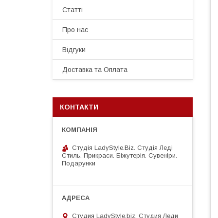
Статті
Про нас
Відгуки
Доставка та Оплата
КОНТАКТИ
Студія LadyStyle.Biz. Студія Леді
Стиль. Прикраси. Біжутерія. Сувеніри.
Подарунки
Студия LadyStyle.biz, Студия Леди