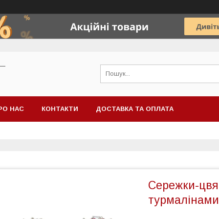
 —
РО НАС
КОНТАКТИ
ДОСТАВКА ТА ОПЛАТА
Сережки-цвя
турмалінами