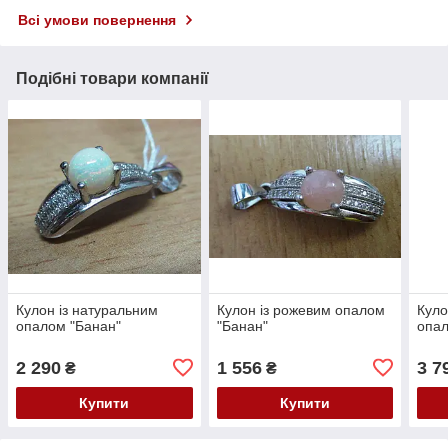
Всі умови повернення
Подібні товари компанії
Кулон із натуральним
Кулон із рожевим опалом
Куло
опалом "Банан"
"Банан"
опа
2 290
1 556
3 7
₴
₴
Купити
Купити