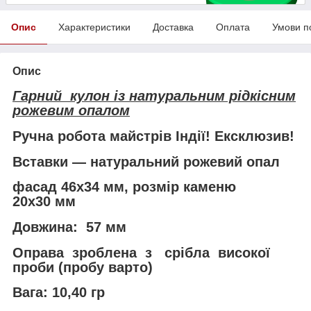
Опис
Характеристики
Доставка
Оплата
Умови п
Опис
Гарний кулон із натуральним рідкісним
рожевим опалом
Ручна робота майстрів Індії! Ексклюзив!
Вставки — натуральний рожевий опал
фасад 46х34 мм, розмір каменю
20х30 мм
Довжина: 57 мм
Оправа зроблена з срібла високої
проби (пробу варто)
Вага: 10,40 гр