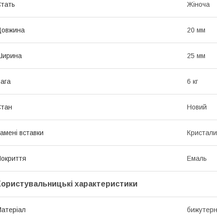
тать
Жіноча
Довжина
20 мм
Ширина
25 мм
ага
6 кг
Стан
Новий
амені вставки
Кристали
окриття
Емаль
Користувальницькі характеристики
атеріал
бижутерн