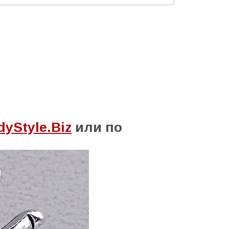
yStyle.Biz
или по