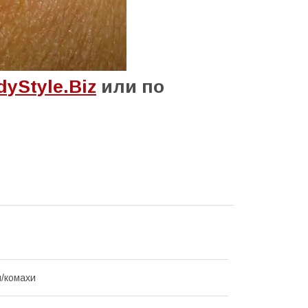
yStyle.Biz
или по
/комахи