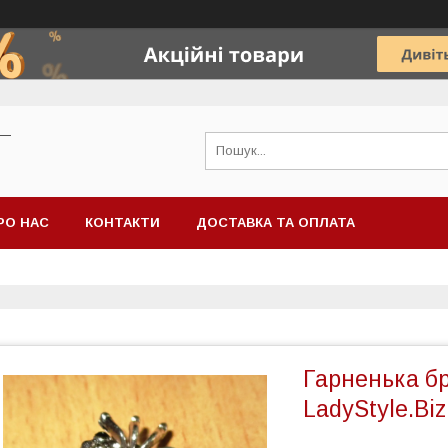
 —
РО НАС
КОНТАКТИ
ДОСТАВКА ТА ОПЛАТА
Гарненька бр
LadyStyle.Biz