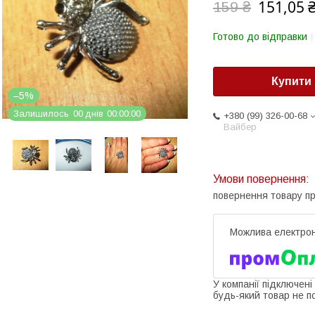
151,05 
159 ₴
Готово до відправки
Купити
–5%
Залишилось
0
0
днів
0
0
0
0
0
0
+380 (99) 326-00-68
Вайбер
повернення товару п
У компанії підключені
будь-який товар не п