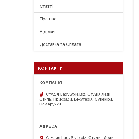
Статті
Про нас
Відгуки
Доставка та Оплата
КОНТАКТИ
Студія LadyStyle.Biz. Студія Леді
Стиль. Прикраси. Біжутерія. Сувеніри.
Подарунки
Студия LadyStyle.biz, Студия Леди