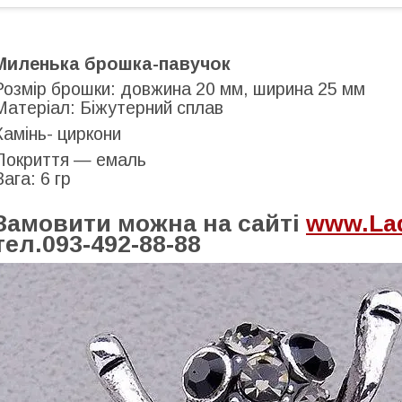
Миленька брошка-павучок
Розмір брошки: довжина 20 мм, ширина 25 мм
Матеріал: Біжутерний сплав
Камінь- циркони
Покриття — емаль
Вага: 6 гр
Замовити можна на сайті
www.Lad
тел.093-492-88-88